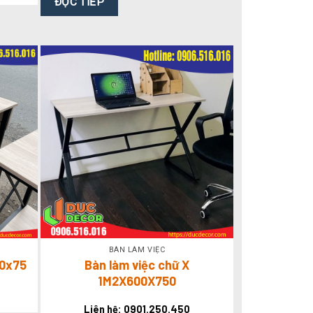
ĐỌC TIẾP
BÀN LÀM VIỆC
60x75
Bàn làm việc chữ X
1M2X600X750
Liên hệ: 0901.250.450