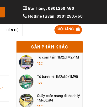
Bán hàng: 0901.250.450
Hotline tư vấn: 0901.250.450
GIỎ HÀNG
LIÊN HỆ
SẢN PHẨM KHÁC
Tủ cơm tấm 1M2x1M2x1M
12
₫
Tủ bánh mì 1M2x60x1M95
12
₫
hí
Quầy cafe mang đi thanh lý
1Mx60x84
12
₫