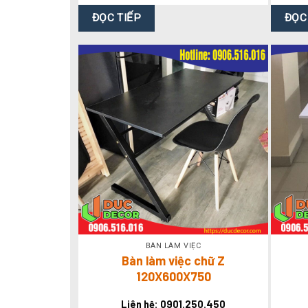
ĐỌC TIẾP
ĐỌC
BÀN LÀM VIỆC
Bàn làm việc chữ Z
120X600X750
Liên hệ: 0901.250.450