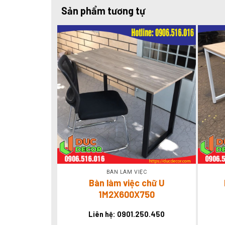
Sản phẩm tương tự
BÀN LÀM VIỆC
Bàn làm việc chữ U
1M2X600X750
Liên hệ: 0901.250.450