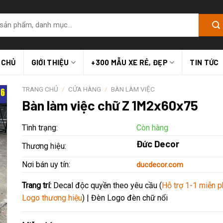
 CHỦ
GIỚI THIỆU
+300 MẪU XE RẺ, ĐẸP
TIN TỨC
TRANG CHỦ
/
CỬA HÀNG
/
BÀN LÀM VIỆC
Bàn làm việc chữ Z 1M2x60x75
Tình trạng:
Còn hàng
Đức Decor
Thương hiệu:
Nơi bán uy tín:
ducdecor.com
Trang trí:
Decal độc quyền theo yêu cầu (
Hỗ trợ 1-1 miễn p
Logo thương hiệu
) | Đèn Logo đèn chữ nổi