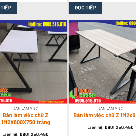
 TIẾP
ĐỌC TIẾP
BÀN LÀM VIỆC
BÀN LÀM VIỆC
Bàn làm việc chữ Z
Bàn làm việc chữ Z 1M2x
1M2X600X750 trắng
Liên hệ: 0901.250.450
Liên hệ: 0901.250.450