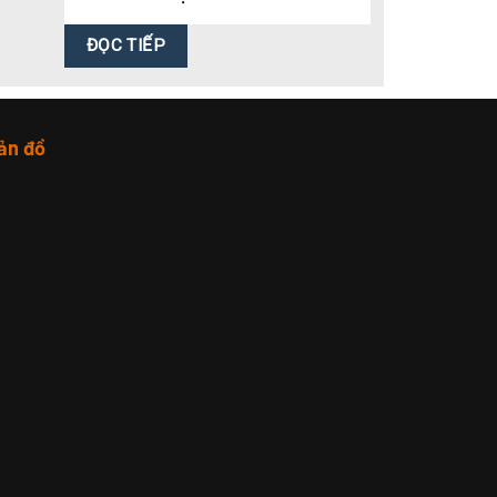
ĐỌC TIẾP
ản đồ