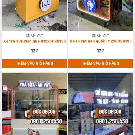
XE ĂN VẶT
XE ĂN VẶT
Xe trà sữa xiên que 1M2x60x1M95
Xe ăn vặt hàn quốc 1M2x60x1M95
12
₫
12
₫
THÊM VÀO GIỎ HÀNG
THÊM VÀO GIỎ HÀNG