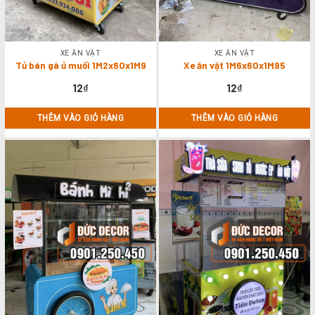
XE ĂN VẶT
XE ĂN VẶT
Tủ bán gà ủ muối 1M2x60x1M9
Xe ăn vặt 1M6x60x1M95
12
₫
12
₫
THÊM VÀO GIỎ HÀNG
THÊM VÀO GIỎ HÀNG