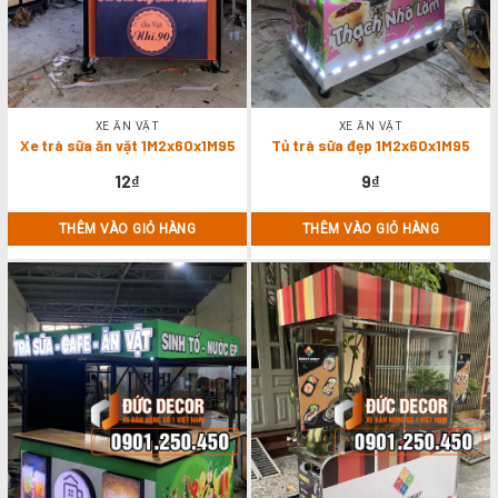
XE ĂN VẶT
XE ĂN VẶT
Xe trà sữa ăn vặt 1M2x60x1M95
Tủ trà sữa đẹp 1M2x60x1M95
12
₫
9
₫
THÊM VÀO GIỎ HÀNG
THÊM VÀO GIỎ HÀNG