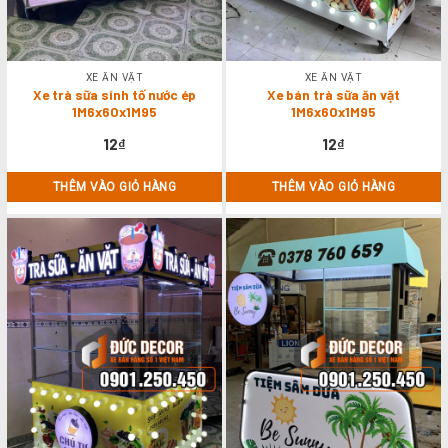
XE ĂN VẶT
XE ĂN VẶT
Xe trà sữa sinh tố nước ép
Xe bán trà sữa ăn vặt
1M6x60x1M95
1M6x60x1M95
12
₫
12
₫
THÊM VÀO GIỎ HÀNG
THÊM VÀO GIỎ HÀNG