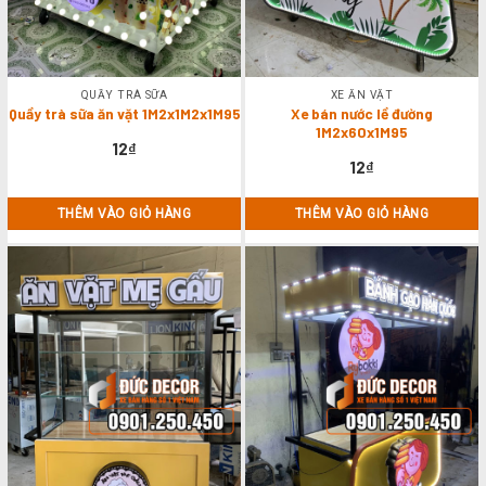
QUẦY TRÀ SỮA
XE ĂN VẶT
Quầy trà sữa ăn vặt 1M2x1M2x1M95
Xe bán nước lề đường
1M2x60x1M95
12
₫
12
₫
THÊM VÀO GIỎ HÀNG
THÊM VÀO GIỎ HÀNG