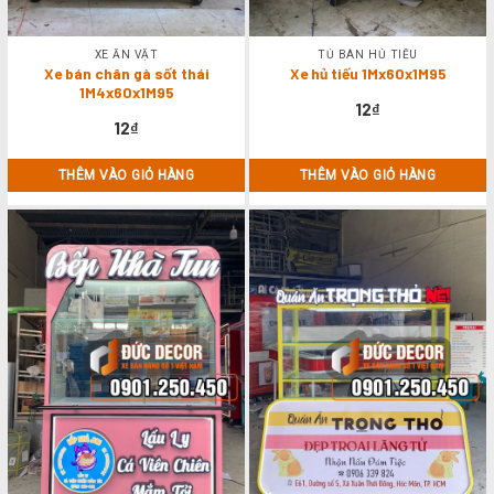
XE ĂN VẶT
TỦ BÁN HỦ TIẾU
Xe bán chân gà sốt thái
Xe hủ tiếu 1Mx60x1M95
1M4x60x1M95
12
₫
12
₫
THÊM VÀO GIỎ HÀNG
THÊM VÀO GIỎ HÀNG