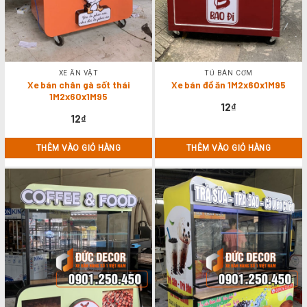
XE ĂN VẶT
TỦ BÁN CƠM
Xe bán chân gà sốt thái
Xe bán đồ ăn 1M2x60x1M95
1M2x60x1M95
12
₫
12
₫
THÊM VÀO GIỎ HÀNG
THÊM VÀO GIỎ HÀNG