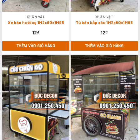
XE ĂN VẶT
XE ĂN VẶT
Xe bán hotdog 1M2x60x1M95
Tủ bán bắp xào 1M2x60x1M95
12
₫
12
₫
THÊM VÀO GIỎ HÀNG
THÊM VÀO GIỎ HÀNG