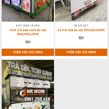
KIOT BÁN CÀ PHÊ
XE ĂN VẶT
Kiot trà sữa cafe ăn vặt
Xe trà sữa ăn vặt 1M4x60x1M95
1M6x1M6x2M15
12
₫
12
₫
THÊM VÀO GIỎ HÀNG
THÊM VÀO GIỎ HÀNG