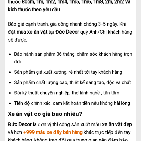
thước
80cm, 1m, 1m2, 1m4, 1m5, 1m6, 1m8, 2m, 2m2
và
kích thước theo yêu cầu.
Báo giá cạnh tranh, gia công nhanh chóng 3-5 ngày. Khi
đặt
mua xe ăn vặt
tại
Đức Decor
quý Anh/Chị khách hàng
sẽ được:
Bảo hành sản phẩm 36 tháng, chăm sóc khách hàng trọn
đời
Sản phẩm giá xuất xưởng, rẻ nhất tới tay khách hàng
Sản phẩm chất lượng cao, thiết kế sáng tạo, độc và chất
Đội kỹ thuật chuyên nghiệp, thợ lành nghề , tận tâm
Tiến độ chính xác, cam kết hoàn tiền nếu không hài lòng
Xe ăn vặt có giá bao nhiêu?
Đức Decor
là đơn vị thi công sản xuất mẫu
xe ăn vặt
đẹp
và hơn
+999 mẫu xe đẩy bán hàng
khác trực tiếp đến tay
khách hàng, không trao đổi qua trung gian nên đảm bảo