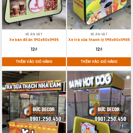
XE ĂN VẶT
XE ĂN VẶT
Xe bán đồ ăn 1M2x60x1M95
Xe trà sữa thanh lý 1M6x60x1M95
12
₫
12
₫
THÊM VÀO GIỎ HÀNG
THÊM VÀO GIỎ HÀNG