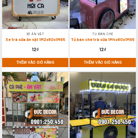
XE ĂN VẶT
TỦ BÁN CHÈ
Xe trà sữa ăn vặt 1M2x60x1M95
Tủ bán chè trà sữa 1M4x60x1M95
12
₫
12
₫
THÊM VÀO GIỎ HÀNG
THÊM VÀO GIỎ HÀNG