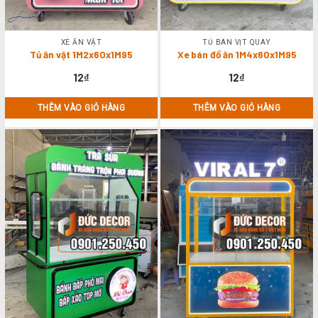
XE ĂN VẶT
TỦ BÁN VỊT QUAY
Tủ ăn vặt 1M2x60x1M95
Xe bán đồ ăn 1M4x60x1M95
12
₫
12
₫
THÊM VÀO GIỎ HÀNG
THÊM VÀO GIỎ HÀNG