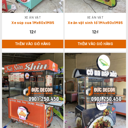
XE ĂN VẶT
XE ĂN VẶT
Xe súp cua 1Mx60x1M95
Xe ăn vặt sinh tố 1M4x60x1M95
12
₫
12
₫
THÊM VÀO GIỎ HÀNG
THÊM VÀO GIỎ HÀNG