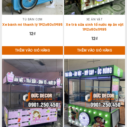
TỦ BÁN CƠM
XE ĂN VẶT
Xe bánh mì thanh lý 1M2x60x1M95
Xe trà sữa sinh tố nước ép ăn vặt
1M2x60x1M95
12
₫
12
₫
THÊM VÀO GIỎ HÀNG
THÊM VÀO GIỎ HÀNG