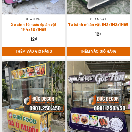
XE ĂN VẶT
XE ĂN VẶT
Xe sinh tố nước ép ăn vặt
Tủ bánh mì ăn vặt 1M2x1M2x1M95
1M4x60x1M95
12
₫
12
₫
THÊM VÀO GIỎ HÀNG
THÊM VÀO GIỎ HÀNG