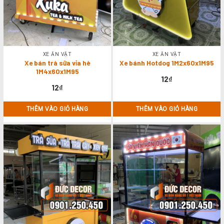
XE ĂN VẶT
XE ĂN VẶT
Xe bán trà sữa vỉa hè
Xe bánh Hotdog 1M2x60x1M95
1M4x60x1M95
12
₫
12
₫
THÊM VÀO GIỎ HÀNG
THÊM VÀO GIỎ HÀNG