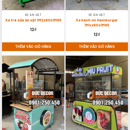
XE ĂN VẶT
XE ĂN VẶT
Xe trà sữa ăn vặt 1M2x60x1M95
Xe bánh mì Hamburger
1M4x60x1M95
12
₫
12
₫
THÊM VÀO GIỎ HÀNG
THÊM VÀO GIỎ HÀNG