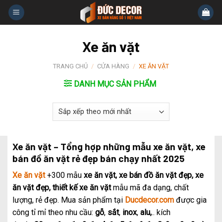
Skip
to
content
Xe ăn vặt
TRANG CHỦ
/
CỬA HÀNG
/
XE ĂN VẶT
DANH MỤC SẢN PHẨM
Xe ăn vặt – Tổng hợp những mẫu xe ăn vặt, xe
bán đồ ăn vặt rẻ đẹp bán chạy nhất 2025
Xe ăn vặt
+300 mẫu
xe ăn vặt, xe bán đồ ăn vặt đẹp, xe
ăn vặt đẹp, thiết kế xe ăn vặt
mẫu mã đa dạng, chất
lượng, rẻ đẹp. Mua sản phẩm tại
Ducdecor.com
được gia
công tỉ mỉ theo nhu cầu:
gỗ
,
sắt
,
inox
,
alu,
.. kích