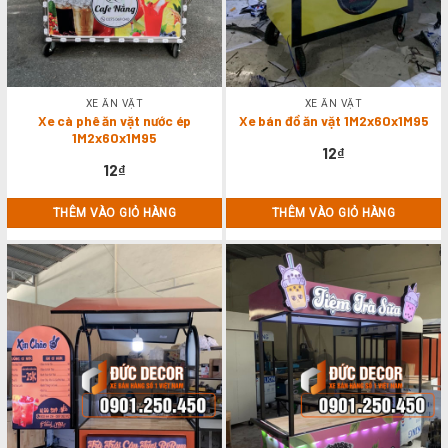
XE ĂN VẶT
XE ĂN VẶT
Xe cà phê ăn vặt nước ép
Xe bán đồ ăn vặt 1M2x60x1M95
1M2x60x1M95
12
₫
12
₫
THÊM VÀO GIỎ HÀNG
THÊM VÀO GIỎ HÀNG