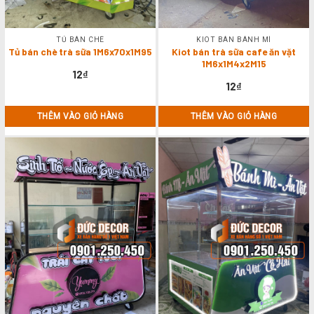
TỦ BÁN CHÈ
KIOT BÁN BÁNH MÌ
Tủ bán chè trà sữa 1M6x70x1M95
Kiot bán trà sữa cafe ăn vặt
1M6x1M4x2M15
12
₫
12
₫
THÊM VÀO GIỎ HÀNG
THÊM VÀO GIỎ HÀNG