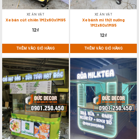
XE ĂN VẶT
XE ĂN VẶT
Xe bán cút chiên 1M2x60x1M95
Xe bánh mì thịt nướng
1M2x60x1M95
12
₫
12
₫
THÊM VÀO GIỎ HÀNG
THÊM VÀO GIỎ HÀNG