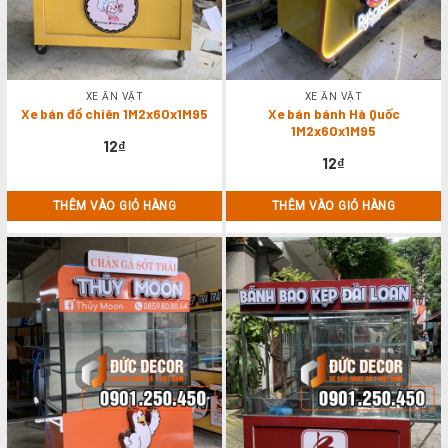
XE ĂN VẶT
XE ĂN VẶT
Xe bán đồ chiên 1M2x60x1M95
Xe bán bánh Hà Quốc
1M2x60x1M95
12
₫
12
₫
THÊM VÀO GIỎ HÀNG
THÊM VÀO GIỎ HÀNG