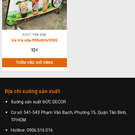
KIOT TRÀ SỮA
Xe trà sữa 1M6x60x1M95
12
₫
THÊM VÀO GIỎ HÀNG
Địa chỉ xưởng sản xuất
Xưởng sản xuất ĐỨC DECOR
Cơ sở: 541-543 Phạm Văn Bạch, Phường 15, Quận Tân Bình,
TP.HCM
Hotline:
0906.516.016