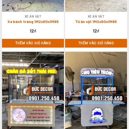
XE ĂN VẶT
XE ĂN VẶT
Xe bánh tráng 1M2x60x1M95
Tủ ăn vặt 1M2x60x1M95
12
₫
12
₫
THÊM VÀO GIỎ HÀNG
THÊM VÀO GIỎ HÀNG