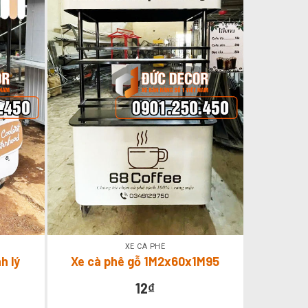
XE CÀ PHÊ
h lý
Xe cà phê gỗ 1M2x60x1M95
12
₫