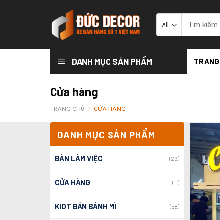
Skip
to
Tìm
kiếm:
content
DANH MỤC SẢN PHẨM
TRANG
Cửa hàng
TRANG CHỦ
/
CỬA HÀNG
DANH MỤC SẢN PHẨM
BÀN LÀM VIỆC
(29)
CỬA HÀNG
(11)
KIOT BÁN BÁNH MÌ
(58)