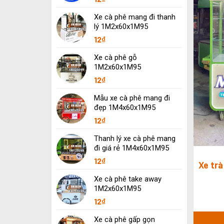
Xe cà phê mang đi thanh
lý 1M2x60x1M95
12
₫
Xe cà phê gỗ
1M2x60x1M95
12
₫
Mẫu xe cà phê mang đi
đẹp 1M4x60x1M95
12
₫
Thanh lý xe cà phê mang
đi giá rẻ 1M4x60x1M95
12
₫
Xe tr
Xe cà phê take away
1M2x60x1M95
12
₫
Xe cà phê gấp gọn