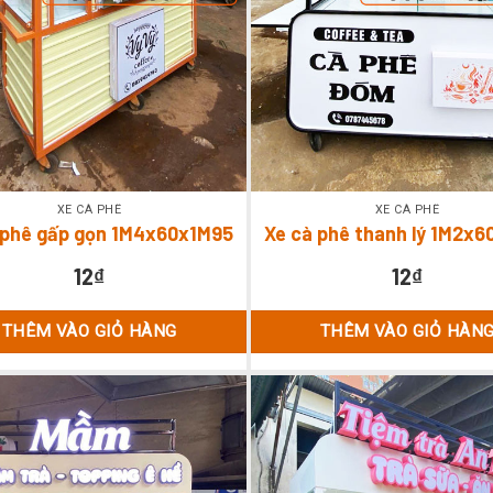
XE CÀ PHÊ
XE CÀ PHÊ
 phê gấp gọn 1M4x60x1M95
Xe cà phê thanh lý 1M2x
12
₫
12
₫
THÊM VÀO GIỎ HÀNG
THÊM VÀO GIỎ HÀN