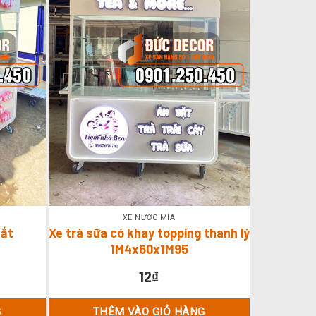
XE NƯỚC MÍA
sắt
Xe trà sữa có khay topping thanh lý
1M4x60x1M95
12
₫
G
THÊM VÀO GIỎ HÀNG