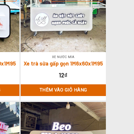
XE NƯỚC MÍA
60x1M95
Xe trà sữa gấp gọn 1M6x60x1M95
12
₫
G
THÊM VÀO GIỎ HÀNG