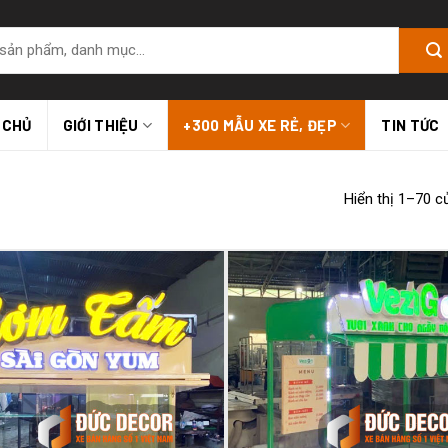
 CHỦ
GIỚI THIỆU
+300 MẪU XE RẺ, ĐẸP
TIN TỨC
Hiển thị 1–70 c