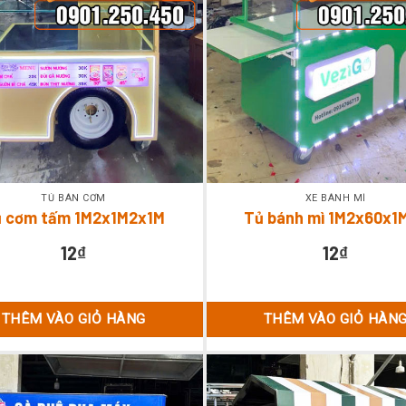
TỦ BÁN CƠM
XE BÁNH MÌ
 cơm tấm 1M2x1M2x1M
Tủ bánh mì 1M2x60x1
12
₫
12
₫
THÊM VÀO GIỎ HÀNG
THÊM VÀO GIỎ HÀN