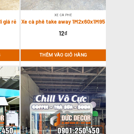
XE CÀ PHÊ
 giá rẻ
Xe cà phê take away 1M2x60x1M95
12
₫
G
THÊM VÀO GIỎ HÀNG