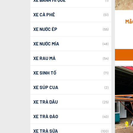
XE BÁNH MÌ QUE
(1)
XE CÀ PHÊ
(51)
Mẫu
XE NƯỚC ÉP
(55)
XE NƯỚC MÍA
(48)
XE RAU MÁ
(54)
XE SINH TỐ
(71)
XE SÚP CUA
(2)
XE TRÀ DÂU
(25)
XE TRÀ ĐÀO
(40)
XE TRÀ SỮA
(100)