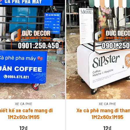
XE CÀ PHÊ
XE CÀ PHÊ
iết kế xe cafe mang đi
Xe cà phê mang đi than
1M2x60x1M95
1M2x60x1M95
12
₫
12
₫