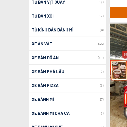
TỦ BÁN VỊT QUAY
(12)
TỦ BÁN XÔI
(12)
TỦ KÍNH BÁN BÁNH MÌ
(6)
XE ĂN VẶT
(45)
XE BÁN ĐỒ ĂN
(39)
XE BÁN PHÁ LẤU
(2)
XE BÁN PIZZA
(3)
XE BÁNH MÌ
(57)
XE BÁNH MÌ CHẢ CÁ
(12)