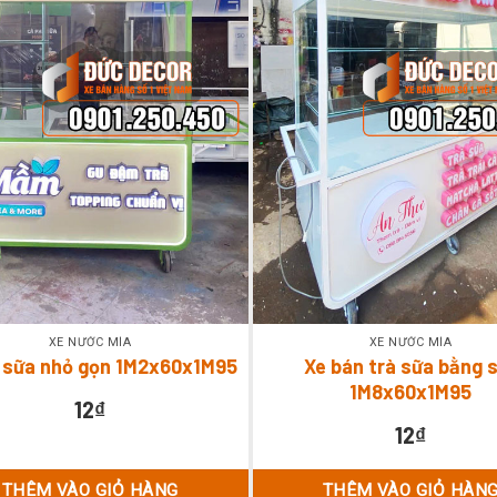
XE NƯỚC MÍA
XE NƯỚC MÍA
à sữa nhỏ gọn 1M2x60x1M95
Xe bán trà sữa bằng 
1M8x60x1M95
12
₫
12
₫
THÊM VÀO GIỎ HÀNG
THÊM VÀO GIỎ HÀN