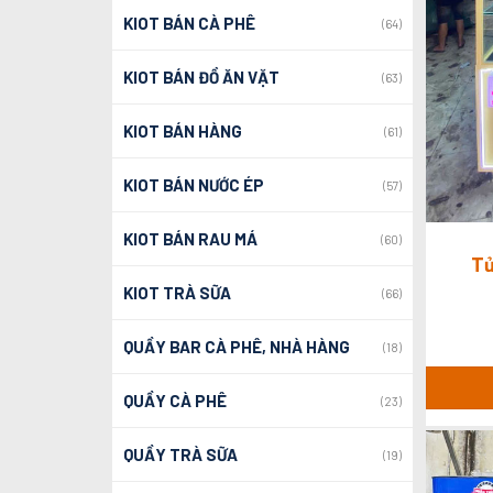
KIOT BÁN CÀ PHÊ
(64)
KIOT BÁN ĐỒ ĂN VẶT
(63)
KIOT BÁN HÀNG
(61)
KIOT BÁN NƯỚC ÉP
(57)
KIOT BÁN RAU MÁ
(60)
Tủ
KIOT TRÀ SỮA
(66)
QUẦY BAR CÀ PHÊ, NHÀ HÀNG
(18)
QUẦY CÀ PHÊ
(23)
QUẦY TRÀ SỮA
(19)