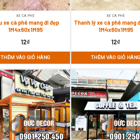
XE CÀ PHÊ
XE CÀ PHÊ
 xe cà phê mang đi đẹp
Thanh lý xe cà phê mang đi
1M4x60x1M95
1M4x60x1M95
12
₫
12
₫
THÊM VÀO GIỎ HÀNG
THÊM VÀO GIỎ HÀN