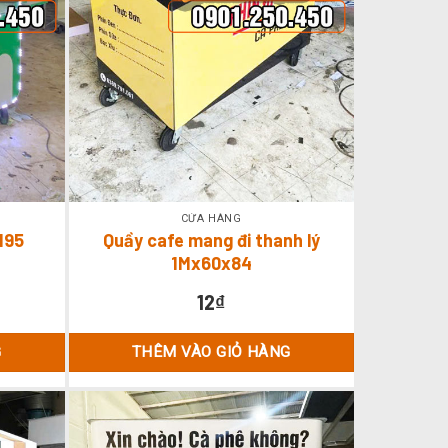
CỬA HÀNG
M95
Quầy cafe mang đi thanh lý
1Mx60x84
12
₫
G
THÊM VÀO GIỎ HÀNG