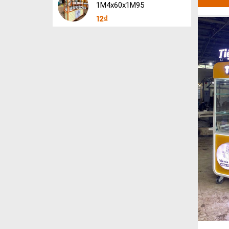
1M4x60x1M95
12
₫