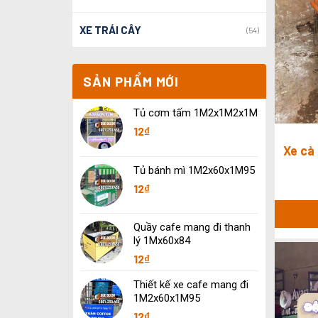
XE TRÁI CÂY
(54)
SẢN PHẨM MỚI
Tủ cơm tấm 1M2x1M2x1M
12
₫
Xe cà
Tủ bánh mì 1M2x60x1M95
12
₫
Quầy cafe mang đi thanh
lý 1Mx60x84
12
₫
Thiết kế xe cafe mang đi
1M2x60x1M95
12
₫