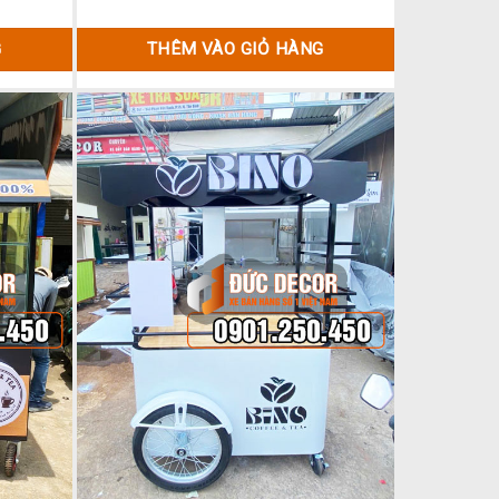
G
THÊM VÀO GIỎ HÀNG