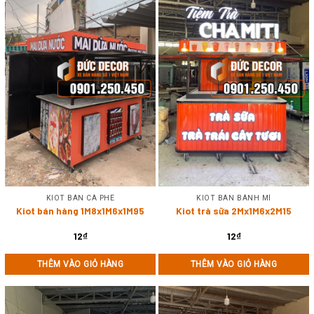
KIOT BÁN CÀ PHÊ
KIOT BÁN BÁNH MÌ
Kiot bán hàng 1M8x1M6x1M95
Kiot trà sữa 2Mx1M6x2M15
12
₫
12
₫
THÊM VÀO GIỎ HÀNG
THÊM VÀO GIỎ HÀNG