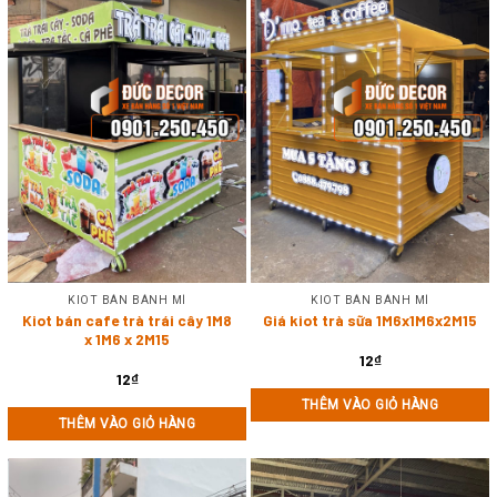
KIOT BÁN BÁNH MÌ
KIOT BÁN BÁNH MÌ
Kiot bán cafe trà trái cây 1M8
Giá kiot trà sữa 1M6x1M6x2M15
x 1M6 x 2M15
12
₫
12
₫
THÊM VÀO GIỎ HÀNG
THÊM VÀO GIỎ HÀNG