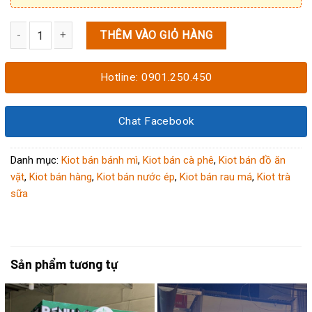
THÊM VÀO GIỎ HÀNG
Kiot bán đồ ăn vặt nước ép 1M6x1M6x2M15 số lượng
Hotline: 0901.250.450
Chat Facebook
Danh mục:
Kiot bán bánh mì
,
Kiot bán cà phê
,
Kiot bán đồ ăn
vặt
,
Kiot bán hàng
,
Kiot bán nước ép
,
Kiot bán rau má
,
Kiot trà
sữa
Sản phẩm tương tự