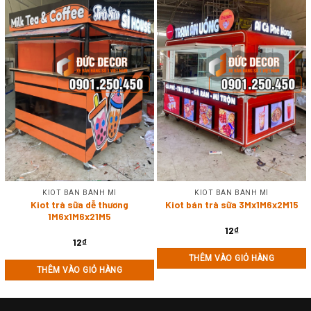
KIOT BÁN BÁNH MÌ
KIOT BÁN BÁNH MÌ
Kiot trà sữa dễ thương
Kiot bán trà sữa 3Mx1M6x2M15
1M6x1M6x21M5
12
₫
12
₫
THÊM VÀO GIỎ HÀNG
THÊM VÀO GIỎ HÀNG