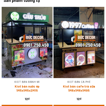
Sản phẩm tương tự
KIOT BÁN BÁNH MÌ
KIOT BÁN CÀ PHÊ
Kiot bán nước ép
Kiot bán cafe trà sữa
1M5x1M5x2M15
1M6x1M6x1M95
12
₫
12
₫