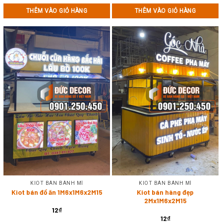
THÊM VÀO GIỎ HÀNG
THÊM VÀO GIỎ HÀNG
KIOT BÁN BÁNH MÌ
KIOT BÁN BÁNH MÌ
Kiot bán đồ ăn 1M6x1M6x2M15
Kiot bán hàng đẹp
2Mx1M6x2M15
12
₫
12
₫