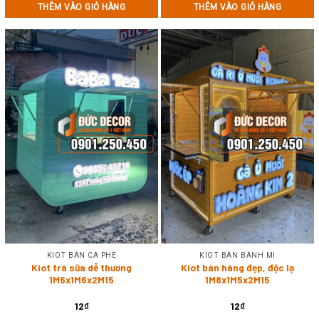
THÊM VÀO GIỎ HÀNG
THÊM VÀO GIỎ HÀNG
KIOT BÁN CÀ PHÊ
KIOT BÁN BÁNH MÌ
Kiot trà sữa dễ thương
Kiot bán hàng đẹp, độc lạ
1M6x1M6x2M15
1M8x1M5x2M15
12
₫
12
₫