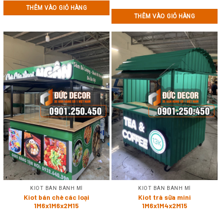
THÊM VÀO GIỎ HÀNG
THÊM VÀO GIỎ HÀNG
KIOT BÁN BÁNH MÌ
KIOT BÁN BÁNH MÌ
Kiot bán chè các loại
Kiot trà sữa mini
1M6x1M6x2M15
1M6x1M4x2M15