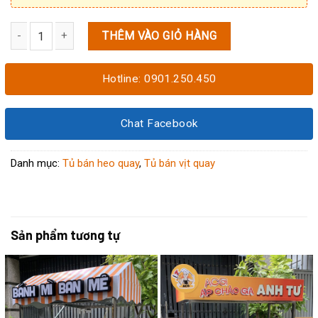
THÊM VÀO GIỎ HÀNG
Tủ bán heo quay, vịt quay 1M6x60x1M9 số lượng
Hotline: 0901.250.450
Chat Facebook
Danh mục:
Tủ bán heo quay
,
Tủ bán vịt quay
Sản phẩm tương tự