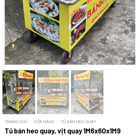
TRANG CHỦ
/
CỬA HÀNG
/
TỦ BÁN HEO QUAY
Tủ bán heo quay, vịt quay 1M6x60x1M9