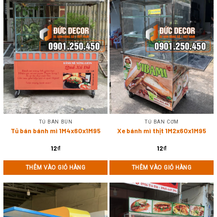
TỦ BÁN BÚN
TỦ BÁN CƠM
Tủ bán bánh mì 1M4x60x1M95
Xe bánh mì thịt 1M2x60x1M95
12
₫
12
₫
THÊM VÀO GIỎ HÀNG
THÊM VÀO GIỎ HÀNG