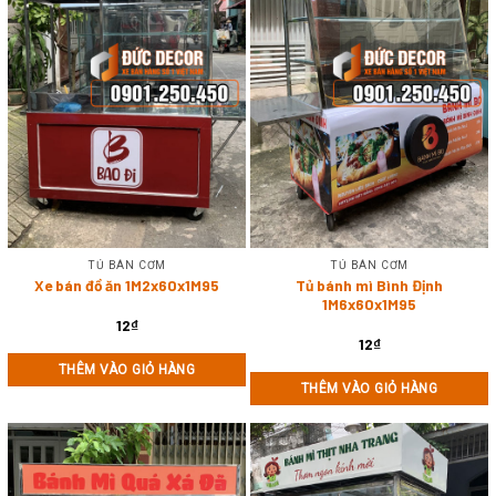
TỦ BÁN CƠM
TỦ BÁN CƠM
Xe bán đồ ăn 1M2x60x1M95
Tủ bánh mì Bình Định
1M6x60x1M95
12
₫
12
₫
THÊM VÀO GIỎ HÀNG
THÊM VÀO GIỎ HÀNG