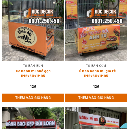
TỦ BÁN BÚN
TỦ BÁN CƠM
Xe bánh mì nhỏ gọn
Tủ bán bánh mì giá rẻ
1M2x60x1M95
1M2x60x1M95
12
₫
12
₫
THÊM VÀO GIỎ HÀNG
THÊM VÀO GIỎ HÀNG