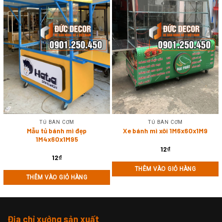
TỦ BÁN CƠM
TỦ BÁN CƠM
Mẫu tủ bánh mì đẹp
Xe bánh mì xôi 1M6x60x1M9
1M4x60x1M95
12
₫
12
₫
THÊM VÀO GIỎ HÀNG
THÊM VÀO GIỎ HÀNG
Địa chỉ xưởng sản xuất