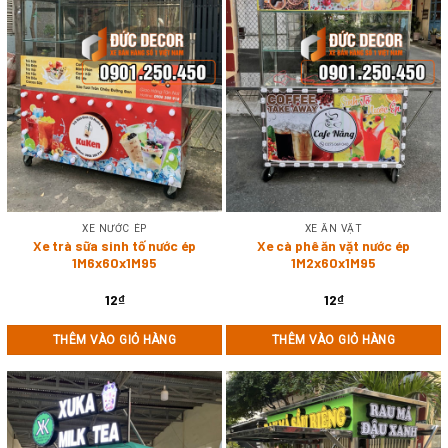
XE NƯỚC ÉP
XE ĂN VẶT
Xe trà sữa sinh tố nước ép
Xe cà phê ăn vặt nước ép
1M6x60x1M95
1M2x60x1M95
12
₫
12
₫
THÊM VÀO GIỎ HÀNG
THÊM VÀO GIỎ HÀNG