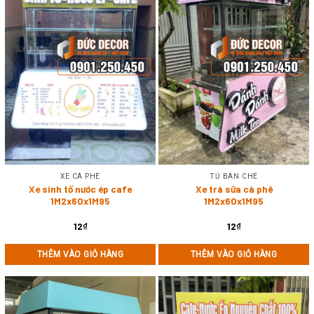
XE CÀ PHÊ
TỦ BÁN CHÈ
Xe sinh tố nước ép cafe
Xe trà sữa cà phê
1M2x60x1M95
1M2x60x1M95
12
₫
12
₫
THÊM VÀO GIỎ HÀNG
THÊM VÀO GIỎ HÀNG