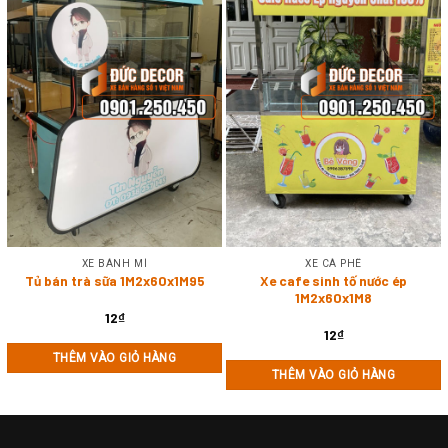
XE BÁNH MÌ
XE CÀ PHÊ
Tủ bán trà sữa 1M2x60x1M95
Xe cafe sinh tố nước ép
1M2x60x1M8
12
₫
12
₫
THÊM VÀO GIỎ HÀNG
THÊM VÀO GIỎ HÀNG