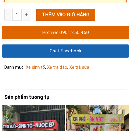
THÊM VÀO GIỎ HÀNG
Tủ bán trà sữa đẹp 1M2x60x1M95 số lượng
Hotline: 0901.250.450
Chat Facebook
Danh mục:
Xe sinh tố
,
Xe trà đào
,
Xe trà sữa
Sản phẩm tương tự