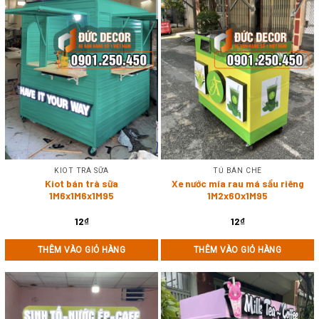
KIOT TRÀ SỮA
TỦ BÁN CHÈ
Kiot bán trà sữa
Xe nước mía rau má sầu riêng
1M6x1M6x1M95
1M2x60x1M95
12
₫
12
₫
THÊM VÀO GIỎ HÀNG
THÊM VÀO GIỎ HÀNG