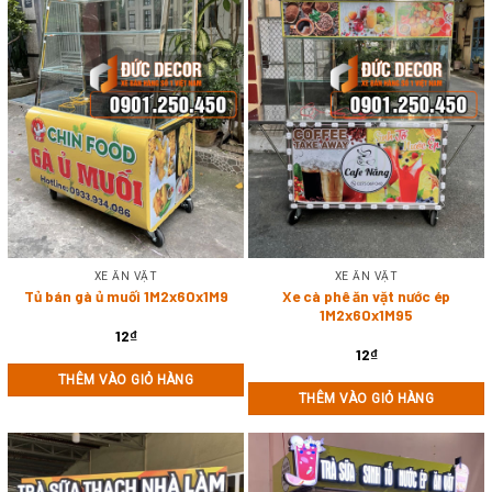
XE ĂN VẶT
XE ĂN VẶT
Tủ bán gà ủ muối 1M2x60x1M9
Xe cà phê ăn vặt nước ép
1M2x60x1M95
12
₫
12
₫
THÊM VÀO GIỎ HÀNG
THÊM VÀO GIỎ HÀNG