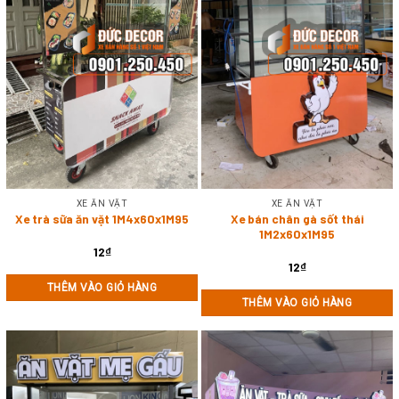
XE ĂN VẶT
XE ĂN VẶT
Xe trà sữa ăn vặt 1M4x60x1M95
Xe bán chân gà sốt thái
1M2x60x1M95
12
₫
12
₫
THÊM VÀO GIỎ HÀNG
THÊM VÀO GIỎ HÀNG