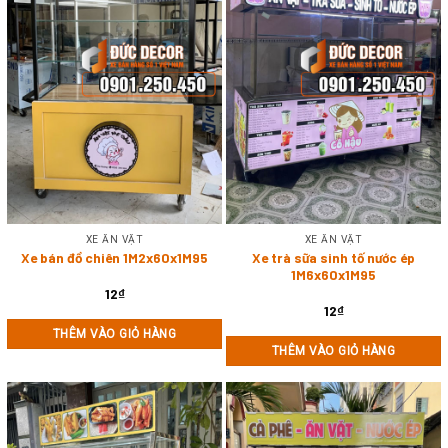
XE ĂN VẶT
XE ĂN VẶT
Xe bán đồ chiên 1M2x60x1M95
Xe trà sữa sinh tố nước ép
1M6x60x1M95
12
₫
12
₫
THÊM VÀO GIỎ HÀNG
THÊM VÀO GIỎ HÀNG