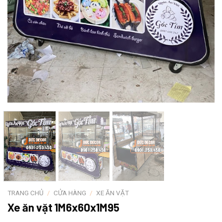
TRANG CHỦ
/
CỬA HÀNG
/
XE ĂN VẶT
Xe ăn vặt 1M6x60x1M95