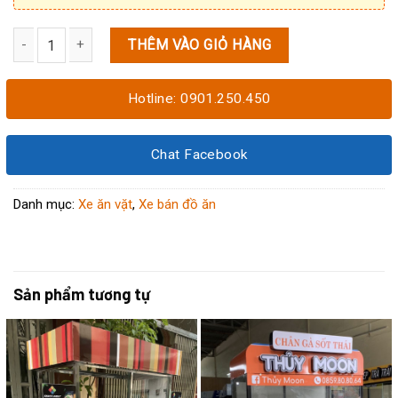
THÊM VÀO GIỎ HÀNG
Xe ăn vặt 1M6x60x1M95 số lượng
Hotline: 0901.250.450
Chat Facebook
Danh mục:
Xe ăn vặt
,
Xe bán đồ ăn
Sản phẩm tương tự