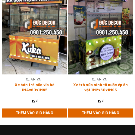
XE ĂN VẶT
XE ĂN VẶT
Xe bán trà sữa vỉa hè
Xe trà sữa sinh tố nước ép ăn
1M4x60x1M95
vặt 1M2x60x1M95
12
₫
12
₫
THÊM VÀO GIỎ HÀNG
THÊM VÀO GIỎ HÀNG