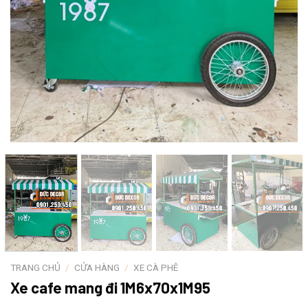
TRANG CHỦ
/
CỬA HÀNG
/
XE CÀ PHÊ
Xe cafe mang đi 1M6x70x1M95