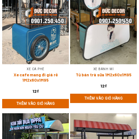
XE CÀ PHÊ
XE BÁNH MÌ
Xe cafe mang đi giá rẻ
Tủ bán trà sữa 1M2x60x1M95
1M2x60x1M95
12
₫
12
₫
THÊM VÀO GIỎ HÀNG
THÊM VÀO GIỎ HÀNG