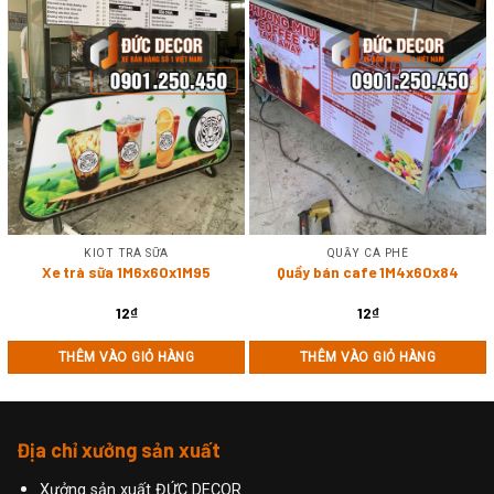
KIOT TRÀ SỮA
QUẦY CÀ PHÊ
Xe trà sữa 1M6x60x1M95
Quầy bán cafe 1M4x60x84
12
₫
12
₫
THÊM VÀO GIỎ HÀNG
THÊM VÀO GIỎ HÀNG
Địa chỉ xưởng sản xuất
Xưởng sản xuất ĐỨC DECOR