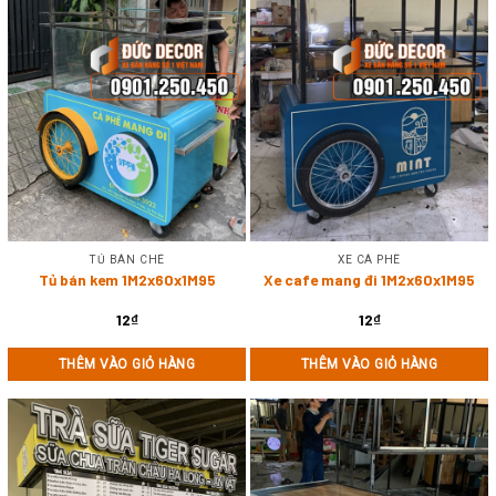
TỦ BÁN CHÈ
XE CÀ PHÊ
Tủ bán kem 1M2x60x1M95
Xe cafe mang đi 1M2x60x1M95
12
₫
12
₫
THÊM VÀO GIỎ HÀNG
THÊM VÀO GIỎ HÀNG