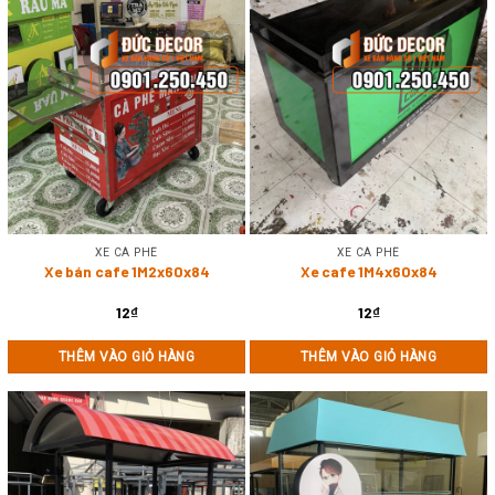
XE CÀ PHÊ
XE CÀ PHÊ
Xe bán cafe 1M2x60x84
Xe cafe 1M4x60x84
12
₫
12
₫
THÊM VÀO GIỎ HÀNG
THÊM VÀO GIỎ HÀNG