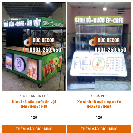
KIOT BÁN CÀ PHÊ
XE CÀ PHÊ
Kiot trà sữa cafe ăn vặt
Xe sinh tố nước ép cafe
1M6x1M6x2M15
1M2x60x1M95
12
₫
12
₫
THÊM VÀO GIỎ HÀNG
THÊM VÀO GIỎ HÀNG