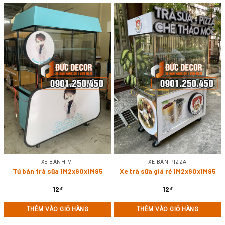
XE BÁNH MÌ
XE BÁN PIZZA
Tủ bán trà sữa 1M2x60x1M95
Xe trà sữa giá rẻ 1M2x60x1M95
12
₫
12
₫
THÊM VÀO GIỎ HÀNG
THÊM VÀO GIỎ HÀNG