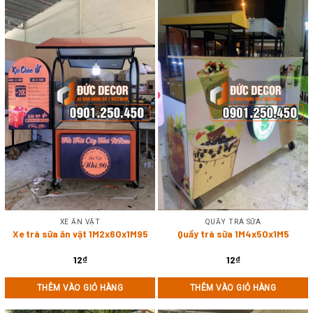
XE ĂN VẶT
QUẦY TRÀ SỮA
Xe trà sữa ăn vặt 1M2x60x1M95
Quầy trà sữa 1M4x50x1M5
12
₫
12
₫
THÊM VÀO GIỎ HÀNG
THÊM VÀO GIỎ HÀNG