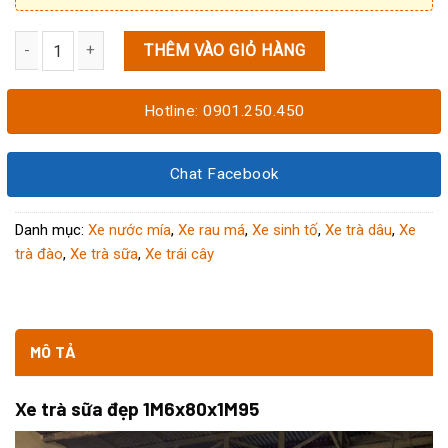
THÊM VÀO GIỎ HÀNG
Xe trà sữa đẹp 1M6x80x1M95 số lượng
Hotline: 0901.250.450
Chat Facebook
Danh mục:
Xe nước mía
,
Xe rau má
,
Xe sinh tố
,
Xe trà dâu
,
Xe
trà đào
,
Xe trà sữa
,
Xe trái cây
MÔ TẢ
Xe trà sữa đẹp 1M6x80x1M95