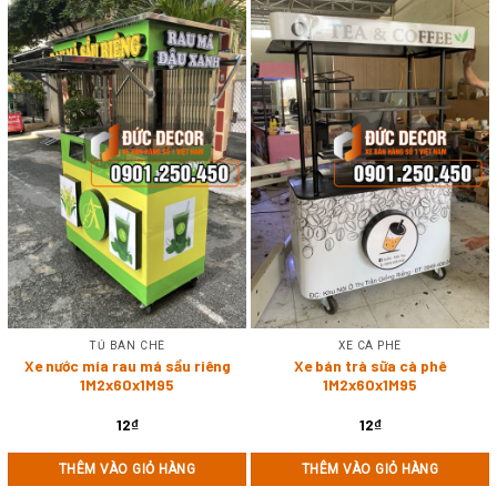
TỦ BÁN CHÈ
XE CÀ PHÊ
Xe nước mía rau má sầu riêng
Xe bán trà sữa cà phê
1M2x60x1M95
1M2x60x1M95
12
₫
12
₫
THÊM VÀO GIỎ HÀNG
THÊM VÀO GIỎ HÀNG