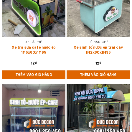
XE CÀ PHÊ
TỦ BÁN CHÈ
Xe trà sữa cafe nước ép
Xe sinh tố nước ép trái cây
1M5x60x1M95
1M2x60x1M95
12
₫
12
₫
THÊM VÀO GIỎ HÀNG
THÊM VÀO GIỎ HÀNG