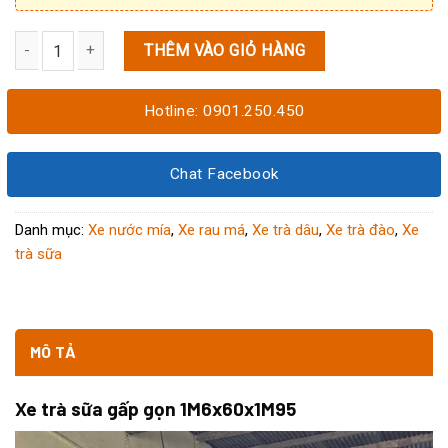
THÊM VÀO GIỎ HÀNG
Xe trà sữa gấp gọn 1M6x60x1M95 số lượng
Hotline: 0901.250.450
Chat Facebook
Danh mục:
Xe nước mía
,
Xe rau má
,
Xe trà dâu
,
Xe trà đào
,
Xe
trà sữa
MÔ TẢ
Xe trà sữa gấp gọn 1M6x60x1M95