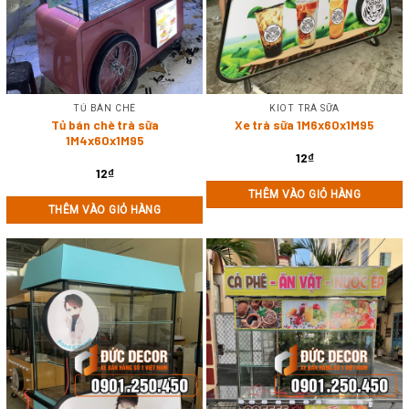
TỦ BÁN CHÈ
KIOT TRÀ SỮA
Tủ bán chè trà sữa
Xe trà sữa 1M6x60x1M95
1M4x60x1M95
12
₫
12
₫
THÊM VÀO GIỎ HÀNG
THÊM VÀO GIỎ HÀNG