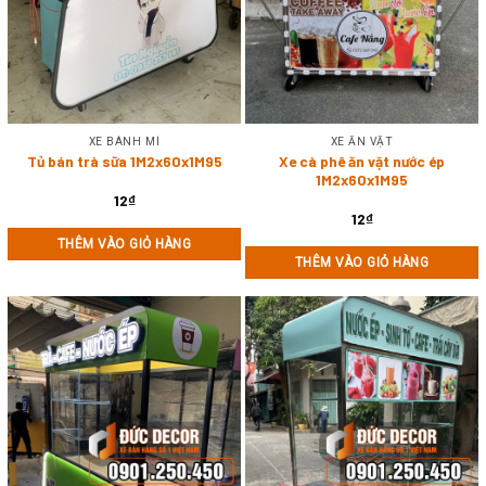
XE BÁNH MÌ
XE ĂN VẶT
Tủ bán trà sữa 1M2x60x1M95
Xe cà phê ăn vặt nước ép
1M2x60x1M95
12
₫
12
₫
THÊM VÀO GIỎ HÀNG
THÊM VÀO GIỎ HÀNG