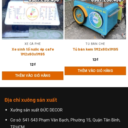
XE CÀ PHÊ
TỦ BÁN CHÈ
Xe sinh tố nước ép cafe
Tủ bán kem 1M2x60x1M95
1M2x60x1M95
12
₫
12
₫
THÊM VÀO GIỎ HÀNG
THÊM VÀO GIỎ HÀNG
Địa chỉ xưởng sản xuất
Xưởng sản xuất ĐỨC DECOR
Cơ sở: 541-543 Phạm Văn Bạch, Phường 15, Quận Tân Bình,
TP.HCM