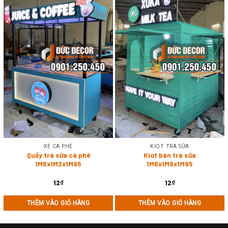
XE CÀ PHÊ
KIOT TRÀ SỮA
Quầy trà sữa cà phê
Kiot bán trà sữa
1M6x1M2x1M95
1M6x1M6x1M95
12
₫
12
₫
THÊM VÀO GIỎ HÀNG
THÊM VÀO GIỎ HÀNG