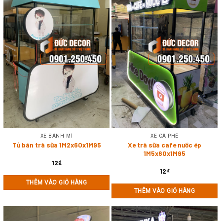
XE BÁNH MÌ
XE CÀ PHÊ
Tủ bán trà sữa 1M2x60x1M95
Xe trà sữa cafe nước ép
1M5x60x1M95
12
₫
12
₫
THÊM VÀO GIỎ HÀNG
THÊM VÀO GIỎ HÀNG