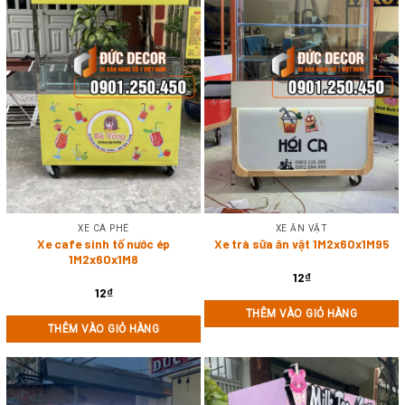
XE CÀ PHÊ
XE ĂN VẶT
Xe cafe sinh tố nước ép
Xe trà sữa ăn vặt 1M2x60x1M95
1M2x60x1M8
12
₫
12
₫
THÊM VÀO GIỎ HÀNG
THÊM VÀO GIỎ HÀNG