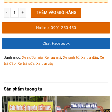
THÊM VÀO GIỎ HÀNG
Xe trà trái cây tươi 1M4x60x1M95 số lượng
Hotline: 0901.250.450
Chat Facebook
Danh mục:
Xe nước mía
,
Xe rau má
,
Xe sinh tố
,
Xe trà dâu
,
Xe
trà đào
,
Xe trà sữa
,
Xe trái cây
Sản phẩm tương tự