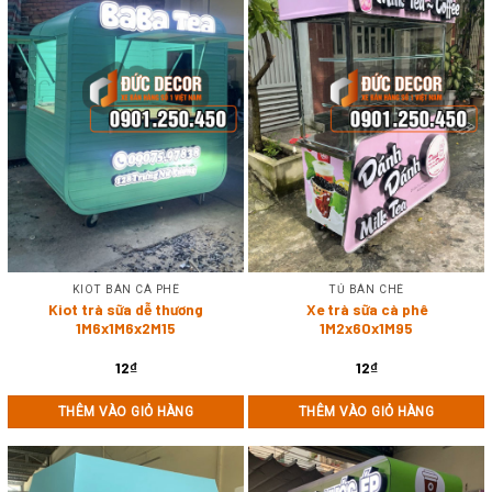
KIOT BÁN CÀ PHÊ
TỦ BÁN CHÈ
Kiot trà sữa dễ thương
Xe trà sữa cà phê
1M6x1M6x2M15
1M2x60x1M95
12
₫
12
₫
THÊM VÀO GIỎ HÀNG
THÊM VÀO GIỎ HÀNG