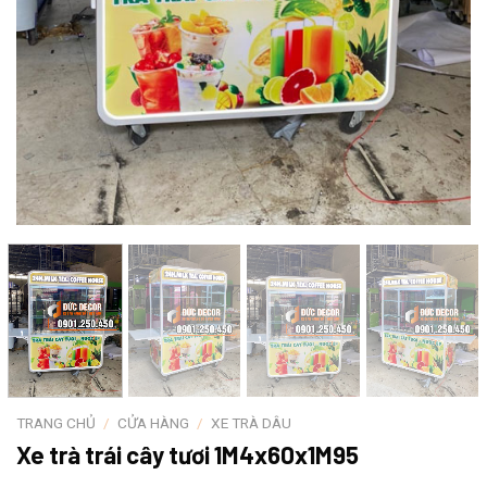
TRANG CHỦ
/
CỬA HÀNG
/
XE TRÀ DÂU
Xe trà trái cây tươi 1M4x60x1M95