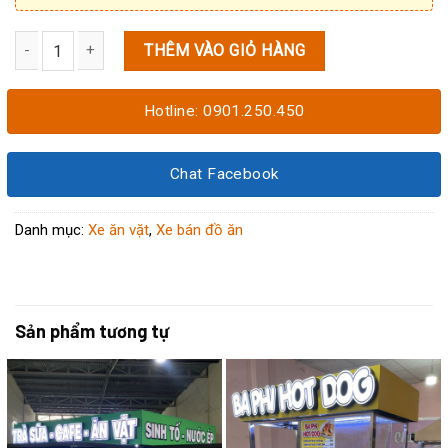
THÊM VÀO GIỎ HÀNG
Tủ bán bắp xào 1M2x60x1M95 số lượng
Hotline: 0901.250.450
Chat Facebook
Danh mục:
Xe ăn vặt
,
Xe bán đồ ăn
Sản phẩm tương tự