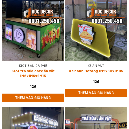
KIOT BÁN CÀ PHÊ
XE ĂN VẶT
Kiot trà sữa cafe ăn vặt
Xe bánh Hotdog 1M2x60x1M95
1M6x1M6x2M15
12
₫
12
₫
THÊM VÀO GIỎ HÀNG
THÊM VÀO GIỎ HÀNG