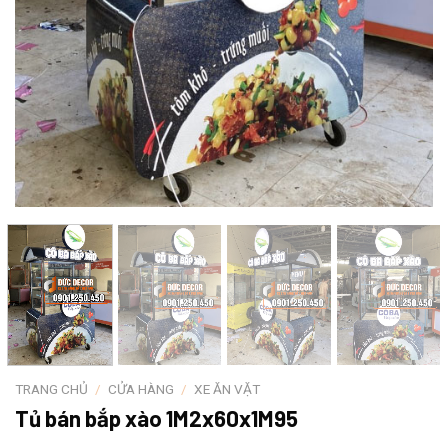
TRANG CHỦ
/
CỬA HÀNG
/
XE ĂN VẶT
Tủ bán bắp xào 1M2x60x1M95