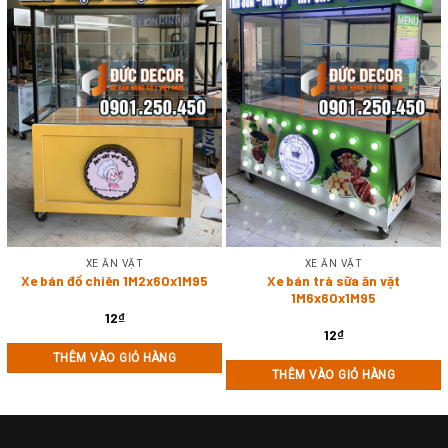
XE ĂN VẶT
XE ĂN VẶT
Xe bán đồ chiên 1M2x60x1M95
Xe bán trà sữa ăn vặt
1M6x60x1M95
12
₫
12
₫
THÊM VÀO GIỎ HÀNG
THÊM VÀO GIỎ HÀNG