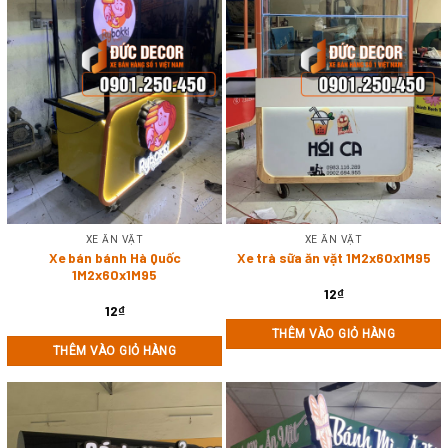
XE ĂN VẶT
XE ĂN VẶT
Xe bán bánh Hà Quốc
Xe trà sữa ăn vặt 1M2x60x1M95
1M2x60x1M95
12
₫
12
₫
THÊM VÀO GIỎ HÀNG
THÊM VÀO GIỎ HÀNG