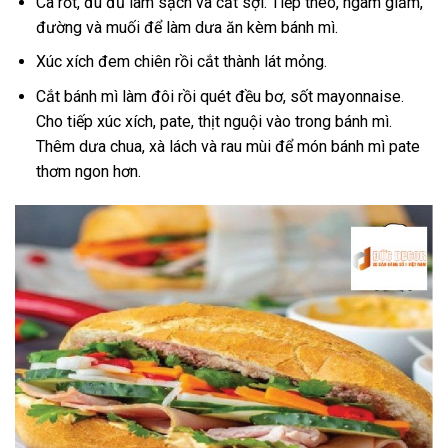
Cà rốt, đu đủ làm sạch và cắt sợi. Tiếp theo, ngâm giấm,
đường và muối để làm dưa ăn kèm bánh mì.
Xúc xích đem chiên rồi cắt thành lát mỏng.
Cắt bánh mì làm đôi rồi quét đều bơ, sốt mayonnaise.
Cho tiếp xúc xích, pate, thịt nguội vào trong bánh mì.
Thêm dưa chua, xà lách và rau mùi để món bánh mì pate
thơm ngon hơn.