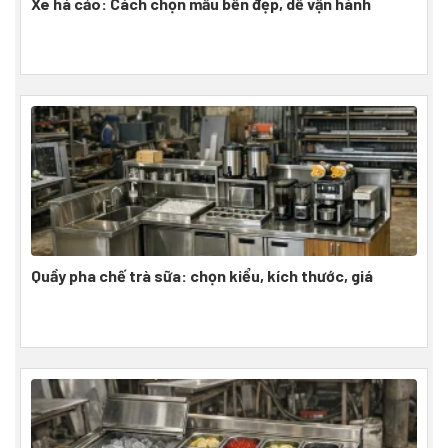
Xe há cảo: Cách chọn mẫu bền đẹp, dễ vận hành
Quầy pha chế trà sữa: chọn kiểu, kích thước, giá