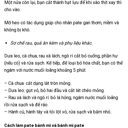
Một nửa còn lại, bạn cắt thành hạt lựu để khi xào thịt xay thì
cho vào.
Mỡ heo có tác dụng giúp cho nhân pate gan thơm, mềm và
không bị khô.
Sơ chế rau, quả ăn kèm và phụ liệu khác.
Dưa leo, cà chua, rau xà lách, ngò rí cắt bỏ cuống, phần hư
(nếu có) và rửa sạch. Kế tiếp, để loại bỏ hóa chất, bạn có thể
ngâm với nước muối loãng khoảng 5 phút.
– Cà chua: cắt dạng lát tròn mỏng.
– Dưa leo: gọt vỏ, bỏ hai đầu và cắt lát chéo mỏng.
– Rau xà lách và ngò rí: bỏ lá hỏng, ngâm nước muối loãng
rồi rửa sạch và để ráo.
– Hành củ, hành tây và tỏi lột vỏ, rửa sạch và băm nhỏ..
Cách làm pate bánh mì và bánh mì pate