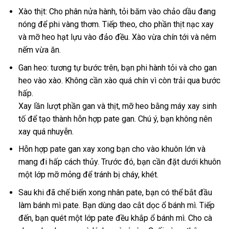
Xào thịt: Cho phân nửa hành, tỏi băm vào chảo dầu đang
nóng để phi vàng thơm. Tiếp theo, cho phần thịt nạc xay
và mỡ heo hạt lựu vào đảo đều. Xào vừa chín tới và nêm
nếm vừa ăn.
Gan heo: tương tự bước trên, bạn phi hành tỏi và cho gan
heo vào xào. Không cần xào quá chín vì còn trải qua bước
hấp.
Xay lần lượt phần gan và thịt, mỡ heo bằng máy xay sinh
tố để tạo thành hỗn hợp pate gan. Chú ý, bạn không nên
xay quá nhuyễn.
Hỗn hợp pate gan xay xong bạn cho vào khuôn lớn và
mang đi hấp cách thủy. Trước đó, bạn cần đặt dưới khuôn
một lớp mỡ mỏng để tránh bị cháy, khét.
Sau khi đã chế biến xong nhân pate, bạn có thể bắt đầu
làm bánh mì pate. Bạn dùng dao cắt dọc ổ bánh mì. Tiếp
đến, bạn quét một lớp pate đều khắp ổ bánh mì. Cho cà