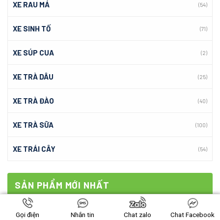
XE RAU MÁ
(54)
XE SINH TỐ
(71)
XE SÚP CUA
(2)
XE TRÀ DÂU
(25)
XE TRÀ ĐÀO
(40)
XE TRÀ SỮA
(100)
XE TRÁI CÂY
(54)
SẢN PHẨM MỚI NHẤT
Tủ cơm tấm 1M2x1M2x1M
Gọi điện
Nhắn tin
Chat zalo
Chat Facebook
12
₫