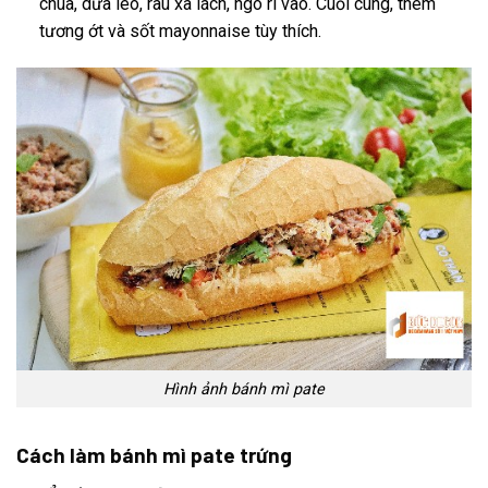
chua, dưa leo, rau xà lách, ngò rí vào. Cuối cùng, thêm
tương ớt và sốt mayonnaise tùy thích.
Hình ảnh bánh mì pate
Cách làm bánh mì pate trứng