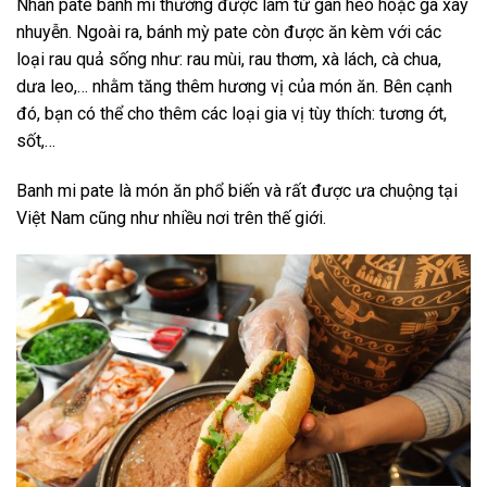
Nhân pate bánh mì thường được làm từ gan heo hoặc gà xay
nhuyễn. Ngoài ra, bánh mỳ pate còn được ăn kèm với các
loại rau quả sống như: rau mùi, rau thơm, xà lách, cà chua,
dưa leo,… nhằm tăng thêm hương vị của món ăn. Bên cạnh
đó, bạn có thể cho thêm các loại gia vị tùy thích: tương ớt,
sốt,…
Banh mi pate là món ăn phổ biến và rất được ưa chuộng tại
Việt Nam cũng như nhiều nơi trên thế giới.