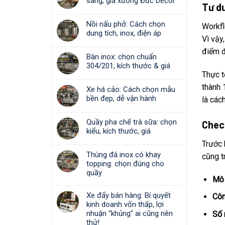
sang, giá xưởng Đức Decor
Tư d
Nồi nấu phở: Cách chọn
Workfl
dung tích, inox, điện áp
Vì vậy
điểm đ
Bàn inox: chọn chuẩn
304/201, kích thước & giá
Thực t
thành 
Xe há cảo: Cách chọn mẫu
bền đẹp, dễ vận hành
là cách
Quầy pha chế trà sữa: chọn
Check
kiểu, kích thước, giá
Trước 
Thùng đá inox có khay
cũng t
topping: chọn đúng cho
quầy
Mô 
Xe đẩy bán hàng: Bí quyết
Côn
kinh doanh vốn thấp, lợi
nhuận “khủng” ai cũng nên
Số 
thử!