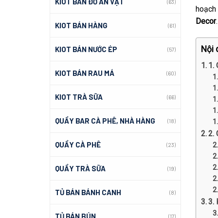
KIOT BÁN ĐỒ ĂN VẶT
(63)
hoạch 
Decor
.
KIOT BÁN HÀNG
(61)
Nội 
KIOT BÁN NƯỚC ÉP
(57)
1.
KIOT BÁN RAU MÁ
(60)
KIOT TRÀ SỮA
(66)
QUẦY BAR CÀ PHÊ, NHÀ HÀNG
(18)
2.
QUẦY CÀ PHÊ
(23)
QUẦY TRÀ SỮA
(19)
TỦ BÁN BÁNH CANH
(8)
3.
TỦ BÁN BÚN
(17)