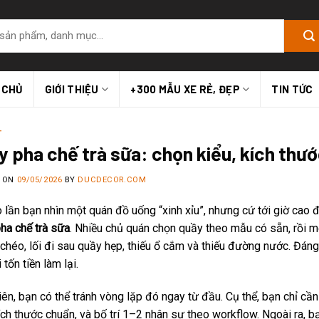
 CHỦ
GIỚI THIỆU
+300 MẪU XE RẺ, ĐẸP
TIN TỨC
T
y pha chế trà sữa: chọn kiểu, kích thướ
D ON
09/05/2026
BY
DUCDECOR.COM
 lần bạn nhìn một quán đồ uống “xinh xỉu”, nhưng cứ tới giờ cao
ha chế trà sữa
. Nhiều chủ quán chọn quầy theo mẫu có sẵn, rồi mới
chéo, lối đi sau quầy hẹp, thiếu ổ cắm và thiếu đường nước. Đáng
i tốn tiền làm lại.
iên, bạn có thể tránh vòng lặp đó ngay từ đầu. Cụ thể, bạn chỉ c
ch thước chuẩn, và bố trí 1–2 nhân sự theo workflow. Ngoài ra, bạn