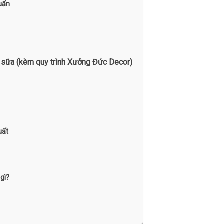
uẩn
rà sữa (kèm quy trình Xưởng Đức Decor)
uất
gì?