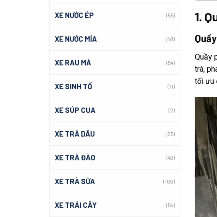
1. Q
XE NƯỚC ÉP
(55)
Quầy
XE NƯỚC MÍA
(48)
Quầy p
XE RAU MÁ
(54)
trà, p
tối ưu
XE SINH TỐ
(71)
XE SÚP CUA
(2)
XE TRÀ DÂU
(25)
XE TRÀ ĐÀO
(40)
XE TRÀ SỮA
(100)
XE TRÁI CÂY
(54)