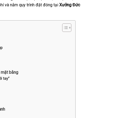
phí và nắm quy trình đặt đóng tại
Xưởng Đức
up
o mặt bằng
i tay”
ành