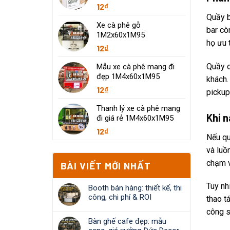
12
₫
Quầy b
Xe cà phê gỗ
bar cò
1M2x60x1M95
họ ưu 
12
₫
Quầy o
Mẫu xe cà phê mang đi
đẹp 1M4x60x1M95
khách.
12
₫
pickup
Thanh lý xe cà phê mang
Khi 
đi giá rẻ 1M4x60x1M95
12
₫
Nếu qu
và luồ
chạm v
BÀI VIẾT MỚI NHẤT
Tuy nh
Booth bán hàng: thiết kế, thi
công, chi phí & ROI
thao t
công s
Bàn ghế cafe đẹp: mẫu