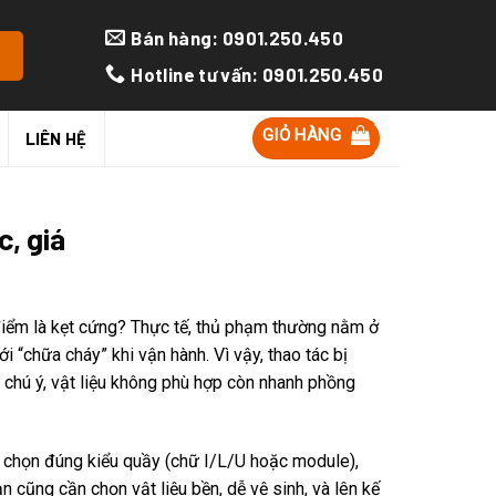
Bán hàng: 0901.250.450
Hotline tư vấn: 0901.250.450
GIỎ HÀNG
LIÊN HỆ
c, giá
 điểm là kẹt cứng? Thực tế, thủ phạm thường nằm ở
 “chữa cháy” khi vận hành. Vì vậy, thao tác bị
 chú ý, vật liệu không phù hợp còn nhanh phồng
ần chọn đúng kiểu quầy (chữ I/L/U hoặc module),
 cũng cần chọn vật liệu bền, dễ vệ sinh, và lên kế