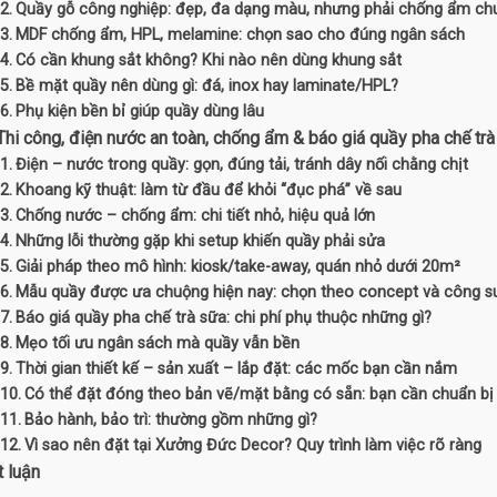
Quầy gỗ công nghiệp: đẹp, đa dạng màu, nhưng phải chống ẩm ch
MDF chống ẩm, HPL, melamine: chọn sao cho đúng ngân sách
Có cần khung sắt không? Khi nào nên dùng khung sắt
Bề mặt quầy nên dùng gì: đá, inox hay laminate/HPL?
Phụ kiện bền bỉ giúp quầy dùng lâu
 Thi công, điện nước an toàn, chống ẩm & báo giá quầy pha chế t
Điện – nước trong quầy: gọn, đúng tải, tránh dây nối chằng chịt
Khoang kỹ thuật: làm từ đầu để khỏi “đục phá” về sau
Chống nước – chống ẩm: chi tiết nhỏ, hiệu quả lớn
Những lỗi thường gặp khi setup khiến quầy phải sửa
Giải pháp theo mô hình: kiosk/take-away, quán nhỏ dưới 20m²
Mẫu quầy được ưa chuộng hiện nay: chọn theo concept và công s
Báo giá quầy pha chế trà sữa: chi phí phụ thuộc những gì?
Mẹo tối ưu ngân sách mà quầy vẫn bền
Thời gian thiết kế – sản xuất – lắp đặt: các mốc bạn cần nắm
Có thể đặt đóng theo bản vẽ/mặt bằng có sẵn: bạn cần chuẩn bị 
Bảo hành, bảo trì: thường gồm những gì?
Vì sao nên đặt tại Xưởng Đức Decor? Quy trình làm việc rõ ràng
t luận