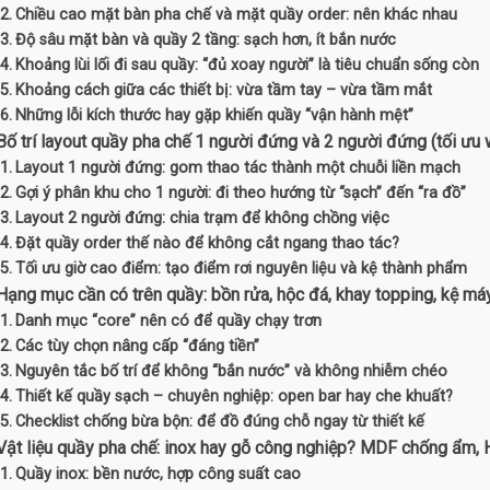
Chiều cao mặt bàn pha chế và mặt quầy order: nên khác nhau
Độ sâu mặt bàn và quầy 2 tầng: sạch hơn, ít bắn nước
Khoảng lùi lối đi sau quầy: “đủ xoay người” là tiêu chuẩn sống còn
Khoảng cách giữa các thiết bị: vừa tầm tay – vừa tầm mắt
Những lỗi kích thước hay gặp khiến quầy “vận hành mệt”
 Bố trí layout quầy pha chế 1 người đứng và 2 người đứng (tối ưu
Layout 1 người đứng: gom thao tác thành một chuỗi liền mạch
Gợi ý phân khu cho 1 người: đi theo hướng từ “sạch” đến “ra đồ”
Layout 2 người đứng: chia trạm để không chồng việc
Đặt quầy order thế nào để không cắt ngang thao tác?
Tối ưu giờ cao điểm: tạo điểm rơi nguyên liệu và kệ thành phẩm
 Hạng mục cần có trên quầy: bồn rửa, hộc đá, khay topping, kệ má
Danh mục “core” nên có để quầy chạy trơn
Các tùy chọn nâng cấp “đáng tiền”
Nguyên tắc bố trí để không “bắn nước” và không nhiễm chéo
Thiết kế quầy sạch – chuyên nghiệp: open bar hay che khuất?
Checklist chống bừa bộn: để đồ đúng chỗ ngay từ thiết kế
 Vật liệu quầy pha chế: inox hay gỗ công nghiệp? MDF chống ẩm,
Quầy inox: bền nước, hợp công suất cao