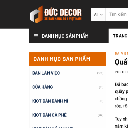
Skip
to
Tìm
kiếm:
content
DANH MỤC SẢN PHẨM
TRANG
BÀI VIẾ
DANH MỤC SẢN PHẨM
Quầ
BÀN LÀM VIỆC
POSTE
(29)
Đã bao
CỬA HÀNG
(11)
quầy p
chồng 
KIOT BÁN BÁNH MÌ
(58)
rộp, rồ
KIOT BÁN CÀ PHÊ
(64)
Tuy nh
nắm kí