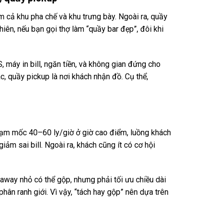
m cả khu pha chế và khu trưng bày. Ngoài ra, quầy
hiên, nếu bạn gọi thợ làm “quầy bar đẹp”, đôi khi
, máy in bill, ngăn tiền, và không gian đứng cho
, quầy pickup là nơi khách nhận đồ. Cụ thể,
chạm mốc 40–60 ly/giờ ở giờ cao điểm, luồng khách
iảm sai bill. Ngoài ra, khách cũng ít có cơ hội
-away nhỏ có thể gộp, nhưng phải tối ưu chiều dài
hân ranh giới. Vì vậy, “tách hay gộp” nên dựa trên