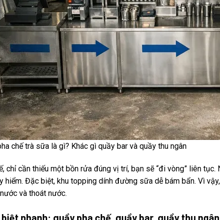
ha chế trà sữa là gì? Khác gì quầy bar và quầy thu ngân
ế, chỉ cần thiếu một bồn rửa đúng vị trí, bạn sẽ “đi vòng” liên tục.
y hiểm. Đặc biệt, khu topping dính đường sữa dễ bám bẩn. Vì vậy, 
nước và thoát nước.
biệt nhanh: quầy pha chế, quầy bar, quầy thu ngân