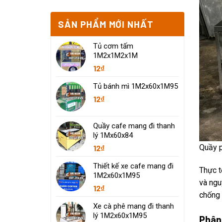
SẢN PHẨM MỚI NHẤT
Tủ cơm tấm
1M2x1M2x1M
12
₫
Tủ bánh mì 1M2x60x1M95
12
₫
Quầy cafe mang đi thanh
lý 1Mx60x84
Quầy p
12
₫
Thiết kế xe cafe mang đi
Thực t
1M2x60x1M95
và ngu
12
₫
chống 
Xe cà phê mang đi thanh
lý 1M2x60x1M95
Phân 