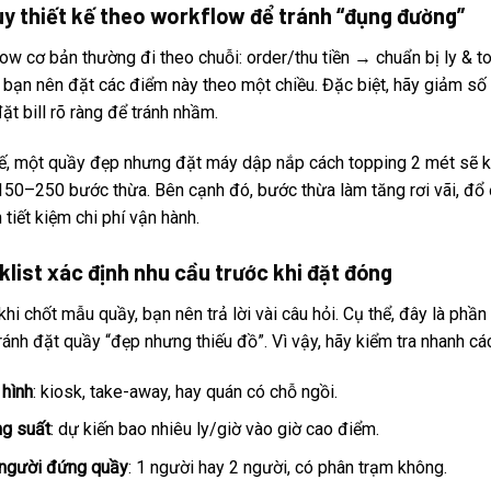
uy thiết kế theo workflow để tránh “đụng đường”
ow cơ bản thường đi theo chuỗi: order/thu tiền → chuẩn bị ly &
, bạn nên đặt các điểm này theo một chiều. Đặc biệt, hãy giảm số
ặt bill rõ ràng để tránh nhầm.
ế, một quầy đẹp nhưng đặt máy dập nắp cách topping 2 mét sẽ khi
150–250 bước thừa. Bên cạnh đó, bước thừa làm tăng rơi vãi, đổ đ
 tiết kiệm chi phí vận hành.
list xác định nhu cầu trước khi đặt đóng
khi chốt mẫu quầy, bạn nên trả lời vài câu hỏi. Cụ thể, đây là phần
ránh đặt quầy “đẹp nhưng thiếu đồ”. Vì vậy, hãy kiểm tra nhanh các
hình
: kiosk, take-away, hay quán có chỗ ngồi.
g suất
: dự kiến bao nhiêu ly/giờ vào giờ cao điểm.
người đứng quầy
: 1 người hay 2 người, có phân trạm không.