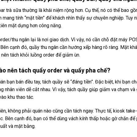
ar trà sữa thường là khái niệm rộng hơn. Cụ thể, nó có thể bao gồ
n mang tính “mặt tiền” để khách nhìn thấy sự chuyên nghiệp. Tuy n
tiên mặt dựng hơn công năng.
rder/thu ngân lại là nơi giao dịch. Vì vậy, nó cần chỗ đặt máy POS
 Bên cạnh đó, quầy thu ngân cần hướng xếp hàng rõ ràng. Mặt khác
 nên tách khỏi luồng order để giảm ùn.
nào nên tách quầy order và quầy pha chế?
án bạn bán đều tay, tách quầy sẽ “đáng tiền”. Đặc biệt, khi bạn 
ng nhân viên dễ cắt nhau. Vì vậy, tách quầy giúp giảm va chạm và g
ào khu thao tác.
iên, không phải quán nào cũng cần tách ngay. Thực tế, kiosk take
ác. Bên cạnh đó, bạn có thể dùng vách kính thấp hoặc gờ chắn để p
uất và mặt bằng.