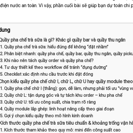
điện nước an toàn. Vì vậy, phần cuối bài sẽ giúp bạn dự toán chi 
dung
 Quầy pha chế trà sữa là gì? Khác gì quầy bar và quầy thu ngân
Quầy pha chế trà sữa: hiểu đúng để không “đặt nhầm”
Phân biệt nhanh: quầy pha chế, quầy bar, quầy thu ngân, quầy pick
Khi nào nên tách quầy order và quầy pha chế?
Tư duy thiết kế theo workflow để tránh “đụng đường”
Checklist xác định nhu cầu trước khi đặt đóng
 Chọn kiểu quầy pha chế chữ I, chữ L, chữ U hay quầy module the
Quầy pha chế chữ I (thẳng): gọn, dễ làm, nhưng phải tối ưu “vùng vớ
Quầy chữ L: tận dụng góc và tự tách khu order – khu pha chế
Quầy chữ U: tối ưu công suất, chia trạm rõ ràng
Quầy module lắp ghép: linh hoạt nâng cấp theo giai đoạn
Gợi ý chọn kiểu quầy theo mô hình kinh doanh
 Kích thước quầy pha chế trà sữa tiêu chuẩn & khoảng trống vận h
Kích thước tham khảo theo quy mô: mini đến công suất cao