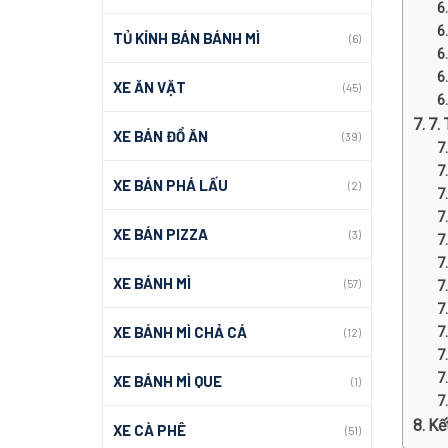
TỦ KÍNH BÁN BÁNH MÌ
(6)
XE ĂN VẶT
(45)
7.
XE BÁN ĐỒ ĂN
(39)
XE BÁN PHÁ LẤU
(2)
XE BÁN PIZZA
(3)
XE BÁNH MÌ
(57)
XE BÁNH MÌ CHẢ CÁ
(12)
XE BÁNH MÌ QUE
(1)
Kế
XE CÀ PHÊ
(51)