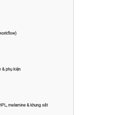
 workflow)
y & phụ kiện
 HPL, melamine & khung sắt