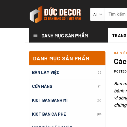
Skip
to
Tìm
kiếm:
content
DANH MỤC SẢN PHẨM
TRANG
BÀI VIẾ
DANH MỤC SẢN PHẨM
Các
BÀN LÀM VIỆC
POSTE
(29)
Bạn m
CỬA HÀNG
(11)
bánh m
vi són
KIOT BÁN BÁNH MÌ
(58)
chúng 
KIOT BÁN CÀ PHÊ
(64)