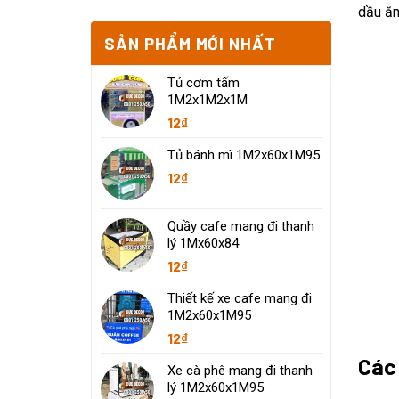
dầu ăn
SẢN PHẨM MỚI NHẤT
Tủ cơm tấm
1M2x1M2x1M
12
₫
Tủ bánh mì 1M2x60x1M95
12
₫
Quầy cafe mang đi thanh
lý 1Mx60x84
12
₫
Thiết kế xe cafe mang đi
1M2x60x1M95
12
₫
Các
Xe cà phê mang đi thanh
lý 1M2x60x1M95