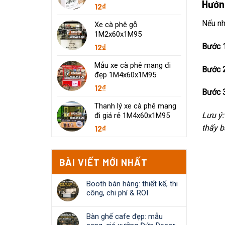
Hướn
12
₫
Nếu nh
Xe cà phê gỗ
1M2x60x1M95
Bước 1
12
₫
Mẫu xe cà phê mang đi
Bước 2
đẹp 1M4x60x1M95
12
₫
Bước 3
Thanh lý xe cà phê mang
Lưu ý:
đi giá rẻ 1M4x60x1M95
thấy b
12
₫
BÀI VIẾT MỚI NHẤT
Booth bán hàng: thiết kế, thi
công, chi phí & ROI
Bàn ghế cafe đẹp: mẫu