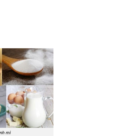
ánh mì