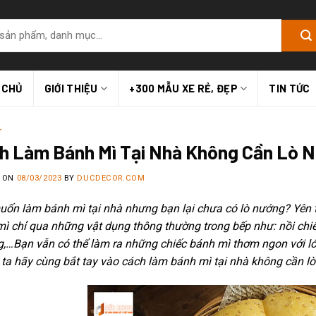
 CHỦ
GIỚI THIỆU
+300 MẪU XE RẺ, ĐẸP
TIN TỨC
T
h Làm Bánh Mì Tại Nhà Không Cần Lò N
D ON
08/03/2023
BY
DUCDECOR.COM
uốn làm bánh mì tại nhà nhưng bạn lại chưa có lò nướng? Yên
ì chỉ qua những vật dụng thông thường trong bếp như: nồi chiê
g,…Bạn vẫn có thể làm ra những chiếc bánh mì thơm ngon với l
ta hãy cùng bắt tay vào cách làm bánh mì tại nhà không cần l