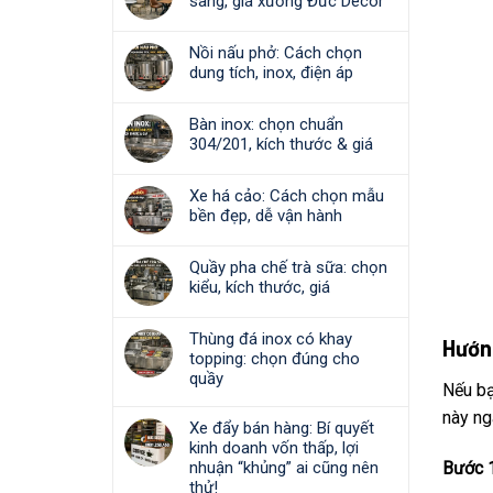
sang, giá xưởng Đức Decor
Nồi nấu phở: Cách chọn
dung tích, inox, điện áp
Bàn inox: chọn chuẩn
304/201, kích thước & giá
Xe há cảo: Cách chọn mẫu
bền đẹp, dễ vận hành
Quầy pha chế trà sữa: chọn
kiểu, kích thước, giá
Thùng đá inox có khay
Hướn
topping: chọn đúng cho
quầy
Nếu bạ
này ng
Xe đẩy bán hàng: Bí quyết
kinh doanh vốn thấp, lợi
nhuận “khủng” ai cũng nên
Bước 1
thử!