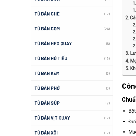
TỦ BÁN CHÈ
(12)
Cá
TỦ BÁN CƠM
(26)
TỦ BÁN HEO QUAY
(15)
Lư
TỦ BÁN HỦ TIẾU
(19)
Mẹ
Kh
TỦ BÁN KEM
(13)
Côn
TỦ BÁN PHỞ
(13)
Chuẩn
TỦ BÁN SÚP
(2)
Bột
TỦ BÁN VỊT QUAY
(12)
Đườ
Muố
TỦ BÁN XÔI
(12)