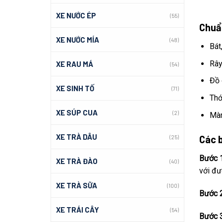
XE NƯỚC ÉP
(55)
Chuẩ
XE NƯỚC MÍA
(48)
Bát,
Rây
XE RAU MÁ
(54)
Đồ 
XE SINH TỐ
(71)
Thớ
XE SÚP CUA
(2)
Màn
XE TRÀ DÂU
Các 
(25)
Bước 
XE TRÀ ĐÀO
(40)
với đư
XE TRÀ SỮA
(100)
Bước 
XE TRÁI CÂY
(54)
Bước 