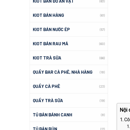
KIOT BÁN ĐỒ ĂN VẶT
(63)
KIOT BÁN HÀNG
(61)
KIOT BÁN NƯỚC ÉP
(57)
KIOT BÁN RAU MÁ
(60)
KIOT TRÀ SỮA
(66)
QUẦY BAR CÀ PHÊ, NHÀ HÀNG
(18)
QUẦY CÀ PHÊ
(23)
QUẦY TRÀ SỮA
(19)
Nội 
TỦ BÁN BÁNH CANH
(8)
Cô
TỦ BÁN BÚN
(17)