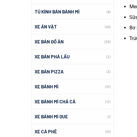
Men
TỦ KÍNH BÁN BÁNH MÌ
(6)
Sữa
XE ĂN VẶT
(45)
Bơ 
Trứ
XE BÁN ĐỒ ĂN
(39)
XE BÁN PHÁ LẤU
(2)
XE BÁN PIZZA
(3)
XE BÁNH MÌ
(57)
XE BÁNH MÌ CHẢ CÁ
(12)
XE BÁNH MÌ QUE
(1)
XE CÀ PHÊ
(51)