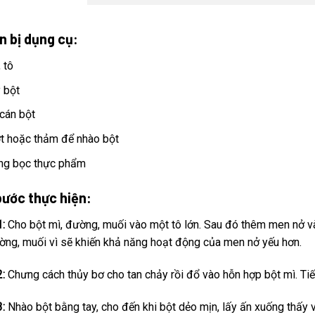
n bị dụng cụ:
 tô
 bột
cán bột
t hoặc thảm để nhào bột
g bọc thực phẩm
bước thực hiện:
1:
Cho bột mì, đường, muối vào một tô lớn. Sau đó thêm men nở và
ờng, muối vì sẽ khiến khả năng hoạt động của men nở yếu hơn.
2:
Chưng cách thủy bơ cho tan chảy rồi đổ vào hỗn hợp bột mì. Tiế
3:
Nhào bột bằng tay, cho đến khi bột dẻo mịn, lấy ấn xuống thấy v