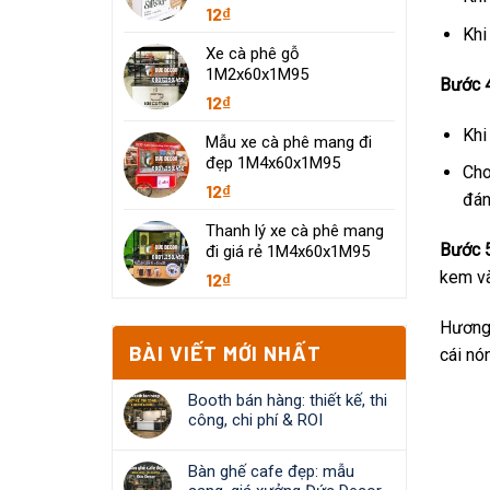
12
₫
Khi
Xe cà phê gỗ
1M2x60x1M95
Bước 
12
₫
Khi
Mẫu xe cà phê mang đi
đẹp 1M4x60x1M95
Cho
12
₫
đán
Thanh lý xe cà phê mang
Bước 
đi giá rẻ 1M4x60x1M95
kem và
12
₫
Hương 
BÀI VIẾT MỚI NHẤT
cái nó
Booth bán hàng: thiết kế, thi
công, chi phí & ROI
Bàn ghế cafe đẹp: mẫu