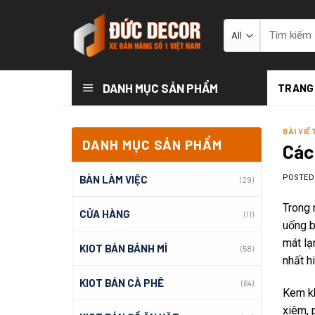
Skip
to
Tìm
kiếm:
content
DANH MỤC SẢN PHẨM
TRANG
BÀI VIẾ
DANH MỤC SẢN PHẨM
Các
BÀN LÀM VIỆC
POSTE
(29)
Trong 
CỬA HÀNG
(11)
uống b
mát lạ
KIOT BÁN BÁNH MÌ
(58)
nhất h
KIOT BÁN CÀ PHÊ
(64)
Kem kh
xiêm, 