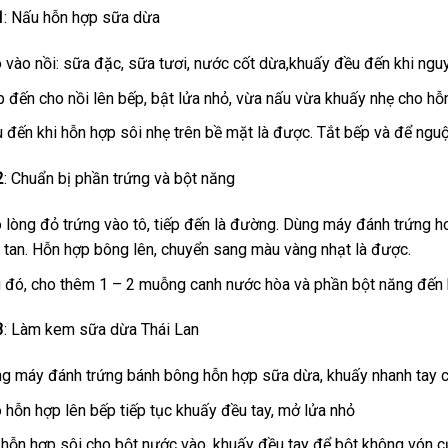
1
: Nấu hỗn hợp sữa dừa
 vào nồi: sữa đặc, sữa tươi, nước cốt dừa,khuấy đều đến khi nguy
p đến cho nồi lên bếp, bật lửa nhỏ, vừa nấu vừa khuấy nhẹ cho h
 đến khi hỗn hợp sôi nhẹ trên bề mặt là được. Tắt bếp và để nguộ
2
: Chuẩn bị phần trứng và bột năng
 lòng đỏ trứng vào tô, tiếp đến là đường. Dùng máy đánh trứng h
 tan. Hỗn hợp bông lên, chuyển sang màu vàng nhạt là được.
 đó, cho thêm 1 – 2 muỗng canh nước hòa và phần bột năng đến kh
3
: Làm kem sữa dừa Thái Lan
g máy đánh trứng bánh bông hỗn hợp sữa dừa, khuấy nhanh tay ch
 hỗn hợp lên bếp tiếp tục khuấy đều tay, mở lửa nhỏ
 hỗn hợp sôi cho bột nước vào, khuấy đều tay để bột không vón c