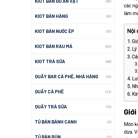
KIOT BÁN ĐỒ ĂN VẶT
(63)
các ng
làm mó
KIOT BÁN HÀNG
(61)
Nội 
KIOT BÁN NƯỚC ÉP
(57)
Gi
KIOT BÁN RAU MÁ
(60)
Lý
Cá
KIOT TRÀ SỮA
(66)
QUẦY BAR CÀ PHÊ, NHÀ HÀNG
(18)
Lư
Nh
QUẦY CÀ PHÊ
(23)
Ki
QUẦY TRÀ SỮA
(19)
Giớ
TỦ BÁN BÁNH CANH
(8)
Món ke
dừa. V
TỦ BÁN BÚN
(17)