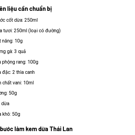
n liệu cần chuẩn bị
c cốt dừa: 250ml
 tươi: 250ml (loại có đường)
 năng: 10g
ng gà: 3 quả
 phộng rang: 100g
 đặc: 2 thìa canh
h chất vani: 10ml
ng: 50g
i dừa
 khô: 50g
bước làm kem dừa Thái Lan