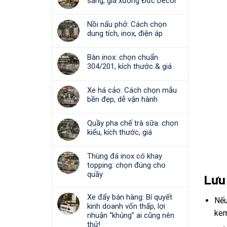
sang, giá xưởng Đức Decor
Nồi nấu phở: Cách chọn
dung tích, inox, điện áp
Bàn inox: chọn chuẩn
304/201, kích thước & giá
Xe há cảo: Cách chọn mẫu
bền đẹp, dễ vận hành
Quầy pha chế trà sữa: chọn
kiểu, kích thước, giá
Thùng đá inox có khay
topping: chọn đúng cho
quầy
Lưu
Xe đẩy bán hàng: Bí quyết
Nếu
kinh doanh vốn thấp, lợi
kem
nhuận “khủng” ai cũng nên
thử!