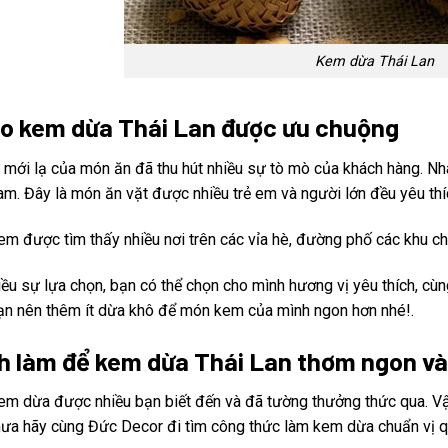
Kem dừa Thái Lan
do kem dừa Thái Lan được ưu chuộng
 mới lạ của món ăn đã thu hút nhiều sự tò mò của khách hàng. N
am. Đây là món ăn vặt được nhiều trẻ em và người lớn đều yêu thíc
m được tìm thấy nhiều nơi trên các vỉa hè, đường phố các khu ch
iều sự lựa chọn, bạn có thể chọn cho mình hương vị yêu thích, c
ạn nên thêm ít dừa khô để món kem của mình ngon hơn nhé!.
h làm để kem dừa Thái Lan thơm ngon và
m dừa được nhiều bạn biết đến và đã tường thưởng thức qua. V
ưa hãy cùng Đức Decor đi tìm công thức làm kem dừa chuẩn vị q