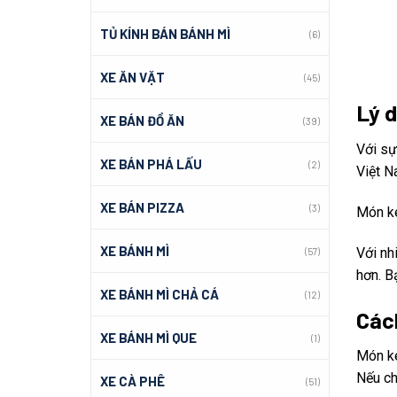
TỦ KÍNH BÁN BÁNH MÌ
(6)
XE ĂN VẶT
(45)
Lý 
XE BÁN ĐỒ ĂN
(39)
Với sự
XE BÁN PHÁ LẤU
(2)
Việt N
XE BÁN PIZZA
(3)
Món ke
XE BÁNH MÌ
Với nh
(57)
hơn. B
XE BÁNH MÌ CHẢ CÁ
(12)
Các
XE BÁNH MÌ QUE
(1)
Món ke
Nếu ch
XE CÀ PHÊ
(51)