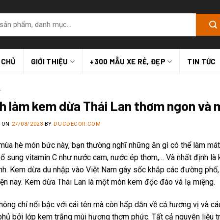
 CHỦ
GIỚI THIỆU
+300 MẪU XE RẺ, ĐẸP
TIN TỨC
T
h làm kem dừa Thái Lan thơm ngon và 
D ON
27/03/2023
BY
DUCDECOR.COM
mùa hè món bức này, bạn thường nghĩ những ăn gì có thể làm mát
ổ sung vitamin C như nước cam, nước ép thơm,… Và nhất định là
nh. Kem dừa du nhập vào Việt Nam gây sốc khắp các đường phố
iện nay. Kem dừa Thái Lan là một món kem độc đáo và lạ miệng.
ông chỉ nổi bậc với cái tên mà còn hấp dẫn về cả hương vị và cá
phủ bởi lớp kem trắng mùi hương thơm phức. Tất cả nguyên liệu t