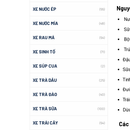
Nguyê
XE NƯỚC ÉP
(55)
Nướ
XE NƯỚC MÍA
(48)
Sữa
XE RAU MÁ
(54)
Bột
Trứ
XE SINH TỐ
(71)
Đậu
XE SÚP CUA
(2)
Sữa
Tin
XE TRÀ DÂU
(25)
Đườ
XE TRÀ ĐÀO
(40)
Trá
XE TRÀ SỮA
(100)
Dừa
XE TRÁI CÂY
Các 
(54)