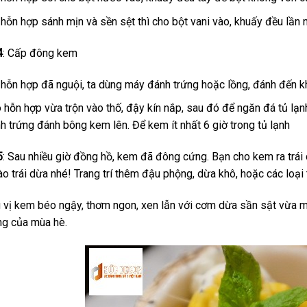
 hỗn hợp sánh mịn và sền sệt thì cho bột vani vào, khuấy đều lần n
4
: Cấp đông kem
 hỗn hợp đã nguội, ta dùng máy đánh trứng hoặc lồng, đánh đến k
 hỗn hợp vừa trộn vào thố, đậy kín nắp, sau đó để ngăn đá tủ lạnh
h trứng đánh bông kem lên. Để kem ít nhất 6 giờ trong tủ lạnh
5
: Sau nhiều giờ đồng hồ, kem đã đông cứng. Bạn cho kem ra trái
o trái dừa nhé! Trang trí thêm đậu phộng, dừa khô, hoặc các loại
vị kem béo ngậy, thơm ngon, xen lẫn với cơm dừa sần sật vừa má
ng của mùa hè.