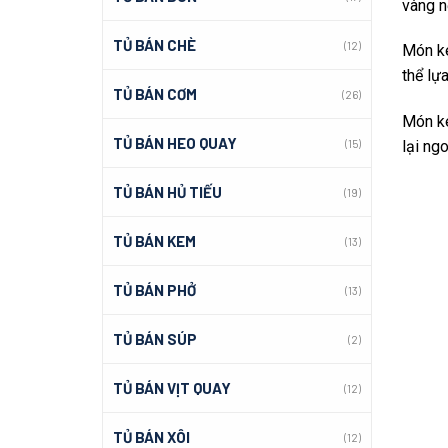
vàng n
TỦ BÁN CHÈ
(12)
Món ke
thể lự
TỦ BÁN CƠM
(26)
Món ke
TỦ BÁN HEO QUAY
(15)
lại ng
TỦ BÁN HỦ TIẾU
(19)
TỦ BÁN KEM
(13)
TỦ BÁN PHỞ
(13)
TỦ BÁN SÚP
(2)
TỦ BÁN VỊT QUAY
(12)
TỦ BÁN XÔI
(12)