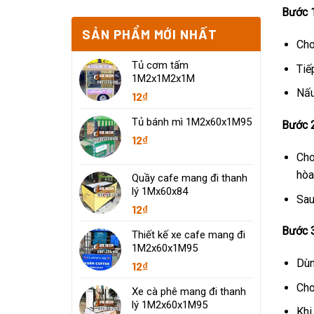
Bước 
SẢN PHẨM MỚI NHẤT
Cho
Tủ cơm tấm
Tiế
1M2x1M2x1M
Nấu
12
₫
Tủ bánh mì 1M2x60x1M95
Bước 
12
₫
Cho
hòa
Quầy cafe mang đi thanh
lý 1Mx60x84
Sau
12
₫
Bước 
Thiết kế xe cafe mang đi
1M2x60x1M95
Dùn
12
₫
Cho
Xe cà phê mang đi thanh
lý 1M2x60x1M95
Khi