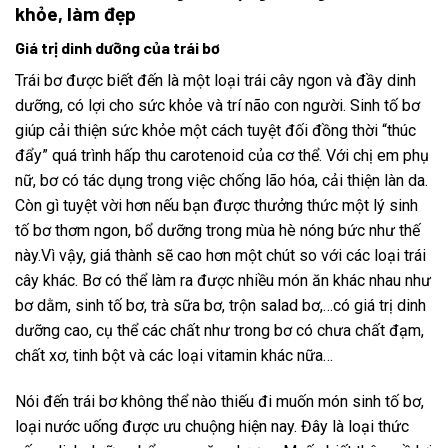
khỏe, làm đẹp
Giá trị dinh dưỡng của trái bơ
Trái bơ được biết đến là một loại trái cây ngon và đầy dinh
dưỡng, có lợi cho sức khỏe và trí não con người. Sinh tố bơ
giúp cải thiện sức khỏe một cách tuyệt đối đồng thời “thúc
đẩy” quá trình hấp thu carotenoid của cơ thể. Với chị em phụ
nữ, bơ có tác dụng trong việc chống lão hóa, cải thiện làn da.
Còn gì tuyệt vời hơn nếu bạn được thưởng thức một lý sinh
tố bơ thơm ngon, bổ dưỡng trong mùa hè nóng bức như thế
này.Vì vậy, giá thành sẽ cao hơn một chút so với các loại trái
cây khác. Bơ có thể làm ra được nhiều món ăn khác nhau như
bơ dằm, sinh tố bơ, trà sữa bơ, trộn salad bơ,…có giá trị dinh
dưỡng cao, cụ thể các chất như trong bơ có chưa chất đạm,
chất xơ, tinh bột và các loại vitamin khác nữa…
Nói đến trái bơ không thể nào thiếu đi muốn món sinh tố bơ,
loại nước uống được ưu chuộng hiện nay. Đây là loại thức