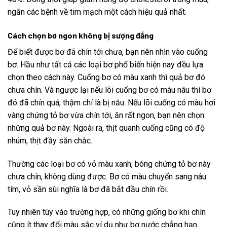
ngăn các bệnh về tim mạch một cách hiệu quả nhất.
Cách chọn bơ ngon không bị sượng đắng
Để biết được bơ đã chín tới chưa, bạn nên nhìn vào cuống
bơ. Hầu như tất cả các loại bơ phổ biến hiện nay đều lựa
chọn theo cách này. Cuống bơ có màu xanh thì quả bơ đó
chưa chín. Và ngược lại nếu lõi cuống bơ có màu nâu thì bơ
đó đã chín quá, thậm chí là bị nẫu. Nếu lõi cuống có màu hơi
vàng chứng tỏ bơ vừa chín tới, ăn rất ngon, bạn nên chọn
những quả bơ này. Ngoài ra, thịt quanh cuống cũng có độ
nhúm, thịt đầy săn chắc.
Thường các loại bơ có vỏ màu xanh, bóng chứng tỏ bơ này
chưa chín, không dùng được. Bơ có màu chuyển sang nâu
tím, vỏ sần sùi nghĩa là bơ đã bắt đầu chín rồi.
Tuy nhiên tùy vào trường hợp, có những giống bơ khi chín
cũng ít thay đổi màu sắc ví dụ như bơ nước chẳng hạn.