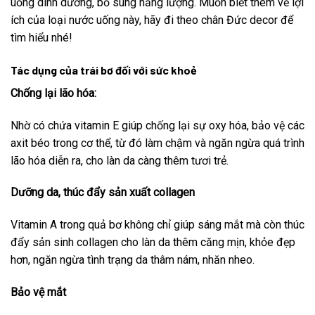
uống dinh dưỡng, bổ sung năng lượng. Muốn biết thêm về lợi
ích của loại nước uống này, hãy đi theo chân Đức decor để
tìm hiểu nhé!
Tác dụng của trái bơ đối với sức khoẻ
Chống lại lão hóa:
Nhờ có chứa vitamin E giúp chống lại sự oxy hóa, bảo vệ các
axit béo trong cơ thể, từ đó làm chậm và ngăn ngừa quá trình
lão hóa diễn ra, cho làn da càng thêm tươi trẻ.
Dưỡng da, thúc đẩy sản xuất collagen
Vitamin A trong quả bơ không chỉ giúp sáng mắt mà còn thúc
đẩy sản sinh collagen cho làn da thêm căng mịn, khỏe đẹp
hơn, ngăn ngừa tình trạng da thâm nám, nhăn nheo.
Bảo vệ mắt