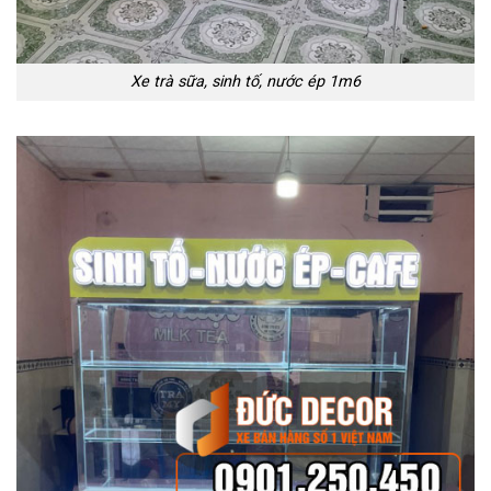
Xe trà sữa, sinh tố, nước ép 1m6