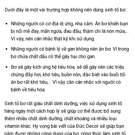
Dưới đây là một vài trường hợp không nên dùng sinh tố bơ:
Những người có cơ địa dị ứng, nhạ cảm. Ăn bơ khiến bạn
bị nổi mề đay, mẩn ngứa, đau đầu, thậm chí là nôn mửa,…
Vì vậy, nên cân nhắc thật kỹ khi sử dụng.
Những người có bệnh lý về gan không nên ăn bơ. Vì trong
bơ chứa chất dầu có thể gây hại cho gan.
Bơ sẽ gây kích ứng hệ tiêu hóa, sẽ dễ gây nên các triệu
chứng đầy hơi, khó tiêu, buồn nôn, đặc biệt vào buổi tối
ăn bơ rất khó tiêu,… Vì vậy cần cân nhắc với người có
bệnh về tiêu hóa.
Sinh tố bơ rất giàu chất dinh dưỡng, việc sử dụng sinh tố
hàng ngày một cách hợp lý sẽ giúp cơ thể được bổ sung
thêm nhiều chất dinh dưỡng, chất khoáng và nhiều loại
vitamin khác. Hy vọng bài viết của Đức Decor sẽ giúp bạn
nắm được những công dụng của bơ, công thức làm sinh tố