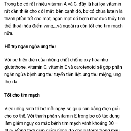
Trong bơ có rất nhiều vitamin A và C, đây là hai lọa vitamin
rất cần thiết cho đôi mắt. bên cạnh đó, bơ có chứa lutein là
thành phần tốt cho mắt, ngăn một số bệnh như đục thủy tinh
thể, thoái hóa điểm vàng,…và ngoài ra còn tốt cho tim mạch
nữa.
Hỗ trợ ngăn ngừa ung thư
Với sự hiện diện của những chất chống oxy hóa như
glutathone, vitamin C, vitamin E và carotenoid sẽ góp phần
ngăn ngừa bệnh ung thư tuyến tiền liệt, ung thư miệng, ung
thư da.
Tốt cho tim mạch
Việc uống sinh tố bơ mỗi ngày sẽ giúp cân bằng điện giải
cho cơ thể. Với thành phần vitamin E trong bơ có tác dụng
làm giảm nguy cơ mắc bệnh tim mạch vành khoảng 30 –
40%. Đồng thời giúp giảm nồng độ cholesterol trong máu,