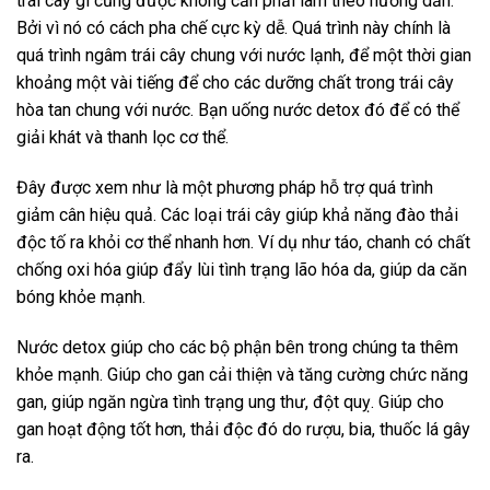
trái cây gì cũng được không cần phải làm theo hướng dẫn.
Bởi vì nó có cách pha chế cực kỳ dễ. Quá trình này chính là
quá trình ngâm trái cây chung với nước lạnh, để một thời gian
khoảng một vài tiếng để cho các dưỡng chất trong trái cây
hòa tan chung với nước. Bạn uống nước detox đó để có thể
giải khát và thanh lọc cơ thể.
Đây được xem như là một phương pháp hỗ trợ quá trình
giảm cân hiệu quả. Các loại trái cây giúp khả năng đào thải
độc tố ra khỏi cơ thể nhanh hơn. Ví dụ như táo, chanh có chất
chống oxi hóa giúp đẩy lùi tình trạng lão hóa da, giúp da căn
bóng khỏe mạnh.
Nước detox giúp cho các bộ phận bên trong chúng ta thêm
khỏe mạnh. Giúp cho gan cải thiện và tăng cường chức năng
gan, giúp ngăn ngừa tình trạng ung thư, đột quỵ. Giúp cho
gan hoạt động tốt hơn, thải độc đó do rượu, bia, thuốc lá gây
ra.