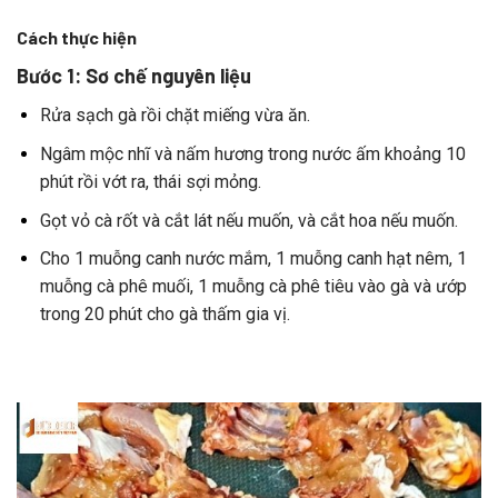
Cách thực hiện
Bước 1: Sơ chế nguyên liệu
Rửa
sạch
gà
rồi
chặt
miếng
vừa
ăn.
Ngâm
mộc
nhĩ
và
nấm
hương
trong
nước
ấm
khoảng
10
phút
rồi
vớt
ra,
thái
sợi
mỏng.
Gọt
vỏ
cà
rốt
và
cắt
lát
nếu
muốn,
và
cắt
hoa
nếu
muốn.
Cho
1
muỗng
canh
nước
mắm,
1
muỗng
canh
hạt
nêm,
1
muỗng
cà
phê
muối,
1
muỗng
cà
phê
tiêu
vào
gà
và
ướp
trong
20
phút
cho
gà
thấm
gia
vị.