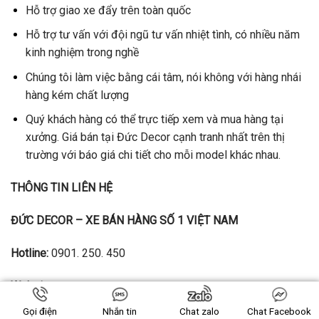
Hỗ trợ giao xe đẩy trên toàn quốc
Hỗ trợ tư vấn với đội ngũ tư vấn nhiệt tình, có nhiều năm
kinh nghiệm trong nghề
Chúng tôi làm việc bằng cái tâm, nói không với hàng nhái
hàng kém chất lượng
Quý khách hàng có thể trực tiếp xem và mua hàng tại
xưởng. Giá bán tại Đức Decor cạnh tranh nhất trên thị
trường với báo giá chi tiết cho mỗi model khác nhau.
THÔNG TIN LIÊN HỆ
ĐỨC DECOR – XE BÁN HÀNG SỐ 1 VIỆT NAM
Hotline:
0901. 250. 450
Website:
Ducdecor.com
Gọi điện
Nhắn tin
Chat zalo
Chat Facebook
Xưởng sản xuất:
539 Phạm Văn Bạch, Phường 15, quận Tân