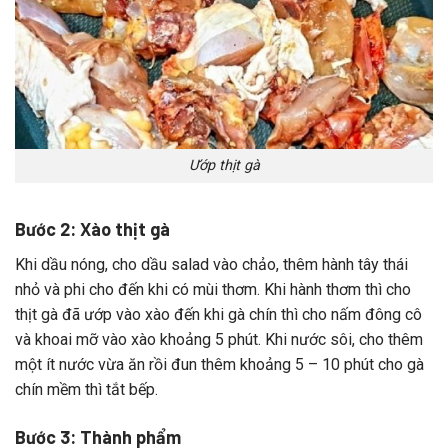
Ướp thịt gà
Bước 2: Xào thịt gà
Khi
dầu
nóng,
cho
dầu
salad
vào
chảo,
thêm
hành
tây
thái
nhỏ
và
phi
cho
đến
khi
có
mùi
thơm.
Khi
hành
thơm
thì
cho
thịt
gà
đã
ướp
vào
xào
đến
khi
gà
chín
thì
cho
nấm
đông
cô
và
khoai
mỡ
vào
xào
khoảng
5
phút.
Khi
nước
sôi,
cho
thêm
một
ít
nước
vừa
ăn
rồi
đun
thêm
khoảng
5 – 10
phút
cho
gà
chín
mềm
thì
tắt
bếp.
Bước 3: Thành phẩm