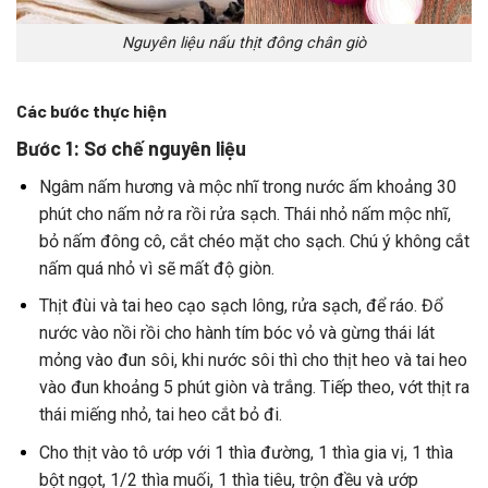
Nguyên liệu nấu thịt đông chân giò
Các bước thực hiện
Bước 1: Sơ chế nguyên liệu
Ngâm
nấm
hương
và
mộc
nhĩ
trong
nước
ấm
khoảng
30
phút
cho
nấm
nở
ra
rồi
rửa
sạch.
Thái
nhỏ
nấm
mộc
nhĩ,
bỏ
nấm
đông
cô,
cắt
chéo
mặt
cho
sạch.
Chú
ý
không
cắt
nấm
quá
nhỏ
vì
sẽ
mất
độ
giòn.
Thịt
đùi
và
tai
heo
cạo
sạch
lông,
rửa
sạch,
để
ráo.
Đổ
nước
vào
nồi
rồi
cho
hành
tím
bóc
vỏ
và
gừng
thái
lát
mỏng
vào
đun
sôi,
khi
nước
sôi
thì
cho
thịt
heo
và
tai
heo
vào
đun
khoảng
5
phút g
iòn
và
trắng.
Tiếp
theo,
vớt
thịt
ra
thái
miếng
nhỏ,
tai
heo
cắt
bỏ
đi.
Cho
thịt
vào
tô
ướp
với
1
thìa
đường,
1
thìa
gia
vị,
1
thìa
bột
ngọt,
1/2
thìa
muối,
1
thìa
tiêu,
trộn
đều
và
ướp