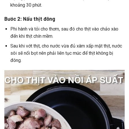
khoảng
30
phút.
Bước 2: Nấu thịt đông
Phi
hành
và
tỏi
cho
thơm,
sau
đó
cho
thịt
vào
chảo
xào
đến
khi
thịt
chín
mềm.
Sau
khi
vớt
thịt,
cho
nước
vừa
đủ
xâm
xấp
mặt
thịt,
nước
sôi
sẽ
nổi
bọt
nên
phải
liên
tục
múc
để
thịt
không
bị
đông.