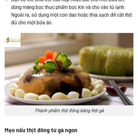
dùng
màng
bọc
thực
phẩm
bọc
kín
và
cho
vào
tủ
lạnh.
Ngoài
ra,
sử
dụng
một
con
dao
hoặc
thìa
sạch
để
cắt
thịt
đủ
cho
một
bữa
ăn.
Thành phẩm thịt đông bằng thịt gà
Mẹo nấu thịt đông từ gà ngon