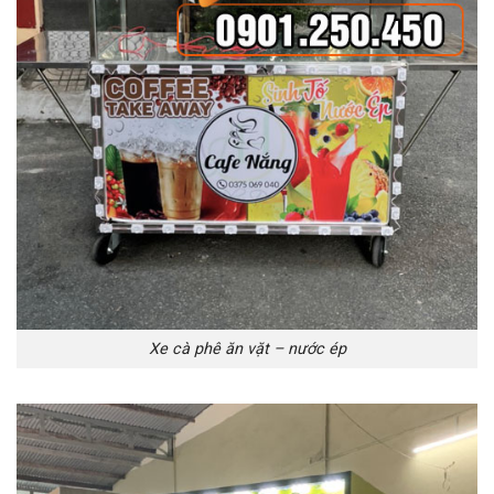
Xe cà phê ăn vặt – nước ép