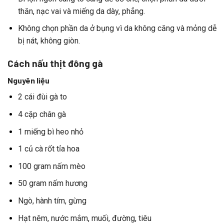
thăn,
nạc
vai
và
miếng
da
dày,
phẳng.
Không
chọn
phần
da
ở
bụng
vì
da
không
căng
và
mỏng
dễ
bị
nát,
không
giòn.
Cách nấu thịt đông gà
Nguyên liệu
2 cái đùi gà to
4 cặp chân gà
1 miếng bì heo nhỏ
1 củ cà rốt tỉa hoa
100 gram nấm mèo
50 gram nấm hương
Ngò, hành tím, gừng
Hạt nêm, nước mắm, muối, đường, tiêu