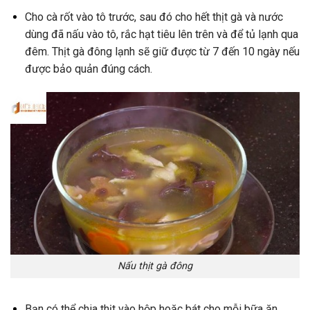
Cho
cà
rốt
vào
tô
trước,
sau
đó
cho
hết
thịt
gà
và
nước
dùng
đã
nấu
vào
tô,
rắc
hạt
tiêu
lên
trên
và
để
tủ
lạnh
qua
đêm.
Thịt
gà
đông
lạnh
sẽ
giữ
được
từ
7
đến
10
ngày
nếu
được
bảo
quản
đúng
cách.
Nấu thịt gà đông
Bạn
có
thể
chia
thịt
vào
hộp
hoặc
bát
cho
mỗi
bữa
ăn,