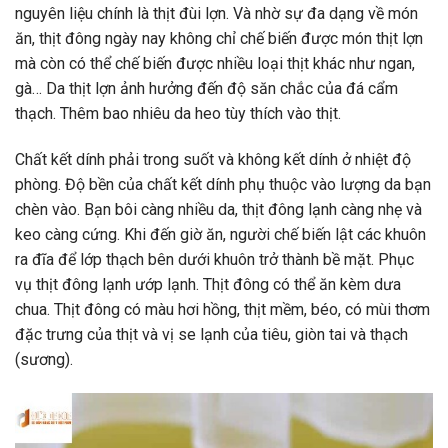
nguyên
liệu
chính
là
thịt
đùi
lợn.
Và
nhờ
sự
đa
dạng
về
món
ăn,
thịt
đông
ngày
nay
không
chỉ
chế
biến
được
món
thịt
lợn
mà
còn
có
thể
chế
biến
được
nhiều
loại
thịt
khác
như
ngan,
gà…
Da
thịt
lợn
ảnh
hưởng
đến
độ
săn
chắc
của
đá
cẩm
thạch.
Thêm
bao
nhiêu
da
heo
tùy
thích
vào
thịt.
Chất
kết
dính
phải
trong
suốt
và
không
kết
dính
ở
nhiệt
độ
phòng.
Độ
bền
của
chất
kết
dính
phụ
thuộc
vào
lượng
da
bạn
chèn
vào.
Bạn
bôi
càng
nhiều
da,
thịt
đông
lạnh
càng
nhẹ
và
keo
càng
cứng.
Khi
đến
giờ
ăn,
người
chế
biến
lật
các
khuôn
ra
đĩa
để
lớp
thạch
bên
dưới
khuôn
trở
thành
bề
mặt.
Phục
vụ
thịt
đông
lạnh
ướp
lạnh.
Thịt
đông
có
thể
ăn
kèm
dưa
chua.
Thịt
đông
có
màu
hơi
hồng,
thịt
mềm,
béo,
có
mùi
thơm
đặc
trưng
của
thịt
và
vị
se
lạnh
của
tiêu,
giòn
tai
và
thạch
(sương).