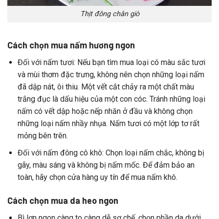
Thịt đông chân giò
Cách chọn mua nấm hương ngon
Đối
với
nấm
tươi:
Nếu
bạn
tìm
mua
loại
có
màu
sắc
tươi
và
mùi
thơm
đặc
trưng,
​​không
nên
chọn
những
loại
nấm
đã
dập
nát,
ôi
thiu.
Một
vết
cắt
chảy
ra
một
chất
màu
trắng
đục
là
dấu
hiệu
của
một
con
cóc.
Tránh
những
loại
nấm
có
vết
dập
hoặc
nếp
nhăn
ở
đầu
và
không
chọn
những
loại
nấm
nhầy
nhụa.
Nấm
tươi
có
một
lớp
tơ
rất
mỏng
bên
trên.
Đ
ối
với
nấm
đông
cô
khô:
Chọn
loại
nấm
chắc,
không
bị
gãy,
màu
sáng
và
không
bị
nấm
mốc.
Để
đảm
bảo
an
toàn,
hãy
chọn
cửa
hàng
uy
tín
để
mua
nấm
khô.
Cách chọn mua da heo ngon
Bì
lợn
ngon
càng
to
càng
dễ
sơ
chế,
chọn
phần
da
dưới