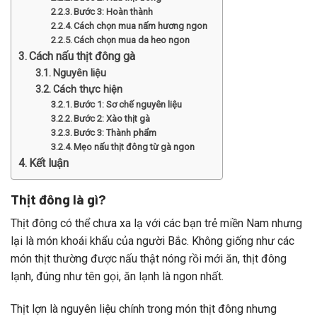
Bước 3: Hoàn thành
Cách chọn mua nấm hương ngon
Cách chọn mua da heo ngon
Cách nấu thịt đông gà
Nguyên liệu
Cách thực hiện
Bước 1: Sơ chế nguyên liệu
Bước 2: Xào thịt gà
Bước 3: Thành phẩm
Mẹo nấu thịt đông từ gà ngon
Kết luận
Thịt đông là gì?
Thịt
đông
có
thể
chưa
xa
lạ
với
các
bạn
trẻ
miền
Nam
nhưng
lại
là
món
khoái
khẩu
của
người
Bắc.
Không
giống
như
các
món
thịt
thường
được
nấu
thật
nóng
rồi
mới
ăn,
thịt
đông
lạnh,
đúng
như
tên
gọi,
ăn
lạnh
là
ngon
nhất.
Thịt
lợn
là
nguyên
liệu
chính
trong
món
thịt
đông
nhưng