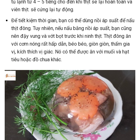
tủ
lạnh
từ
4 – 5
tiếng
cho
đến
khi
thịt
se
lại
hoàn
toàn
và
viên
thịt.
sẽ
cứng
lại
tự
động.
Để
tiết
kiệm
thời
gian,
bạn
có
thể
dùng
nồi
áp
suất
để
nấu
thịt
đông.
Tuy
nhiên,
nếu
nấu
bằng
nồi
áp
suất,
bạn
cũng
nên
đậy
vung
và
vớt
bọt
trước
khi
ninh
thịt.
Thịt
đông
ăn
với
cơm
nóng
rất
hấp
dẫn,
béo
béo,
giòn
giòn,
thấm
gia
vị,
kích
thích
vị
giác.
Nó
có
thể
được
ăn
với
muối
và
hạt
tiêu
hoặc
đồ
chua
khác.