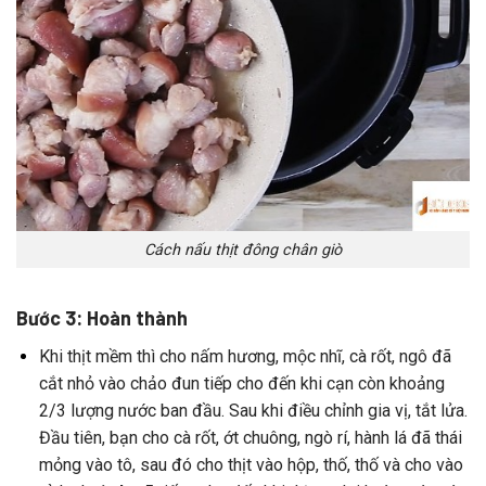
Cách nấu thịt đông chân giò
Bước 3: Hoàn thành
Khi
thịt
mềm
thì
cho
nấm
hương,
mộc
nhĩ,
cà
rốt,
ngô
đã
cắt
nhỏ
vào
chảo
đun
tiếp
cho
đến
khi
cạn
còn
khoảng
2/3
lượng
nước
ban
đầu.
Sau
khi
điều
chỉnh
gia
vị,
tắt
lửa.
Đầu
tiên,
bạn
cho
cà
rốt,
ớt
chuông,
ngò
rí,
hành
lá
đã
thái
mỏng
vào
tô,
sau
đó
cho
thịt
vào
hộp,
thố,
thố
và
cho
vào