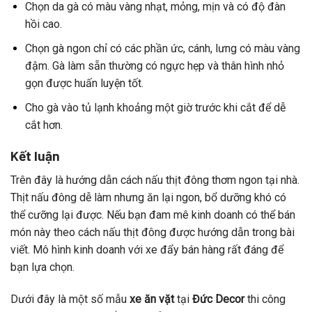
Chọn
da
gà
có
màu
vàng
nhạt,
mỏng,
mịn
và
có
độ
đàn
hồi
cao.
Chọn
gà
ngon
chỉ
có
các
phần
ức,
cánh,
lưng
có
màu
vàng
đậm.
Gà
làm
sẵn
thường
có
ngực
hẹp
và
thân
hình
nhỏ
gọn
được
huấn
luyện
tốt.
Cho
gà
vào
tủ
lạnh
khoảng
một
giờ
trước
khi
cắt
để
dễ
cắt
hơn.
Kết luận
Trên đây là hướng dẫn cách nấu thịt đông thơm ngon tại nhà.
Thịt nấu đông dễ làm nhưng ăn lại ngon, bổ dưỡng khó có
thể cưỡng lại được. Nếu bạn đam mê kinh doanh có thể bán
món này theo cách nấu thịt đông được hướng dẫn trong bài
viết. Mô hình kinh doanh với xe đẩy bán hàng rất đáng để
bạn lựa chọn.
Dưới đây là một số mẫu
xe ăn vặt
tại
Đức Decor
thi công