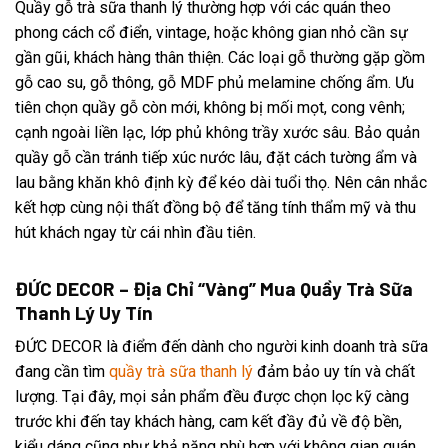
Quầy gỗ trà sữa thanh lý thường hợp với các quán theo
phong cách cổ điển, vintage, hoặc không gian nhỏ cần sự
gần gũi, khách hàng thân thiện. Các loại gỗ thường gặp gồm
gỗ cao su, gỗ thông, gỗ MDF phủ melamine chống ẩm. Ưu
tiên chọn quầy gỗ còn mới, không bị mối mọt, cong vênh;
cạnh ngoài liền lạc, lớp phủ không trầy xước sâu. Bảo quản
quầy gỗ cần tránh tiếp xúc nước lâu, đặt cách tường ẩm và
lau bằng khăn khô định kỳ để kéo dài tuổi thọ. Nên cân nhắc
kết hợp cùng nội thất đồng bộ để tăng tính thẩm mỹ và thu
hút khách ngay từ cái nhìn đầu tiên.
ĐỨC DECOR – Địa Chỉ “Vàng” Mua Quầy Trà Sữa
Thanh Lý Uy Tín
ĐỨC DECOR là điểm đến dành cho người kinh doanh trà sữa
đang cần tìm
quầy trà sữa thanh lý
đảm bảo uy tín và chất
lượng. Tại đây, mọi sản phẩm đều được chọn lọc kỹ càng
trước khi đến tay khách hàng, cam kết đầy đủ về độ bền,
kiểu dáng cũng như khả năng phù hợp với không gian quán.