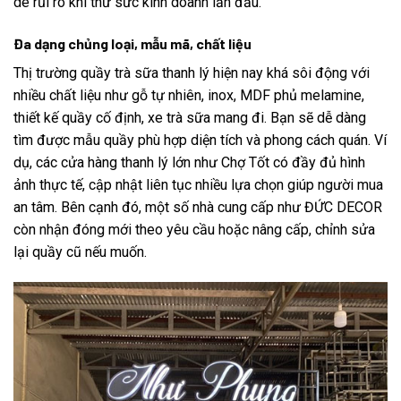
dè rủi ro khi thử sức kinh doanh lần đầu.
Đa dạng chủng loại, mẫu mã, chất liệu
Thị trường quầy trà sữa thanh lý hiện nay khá sôi động với
nhiều chất liệu như gỗ tự nhiên, inox, MDF phủ melamine,
thiết kế quầy cố định, xe trà sữa mang đi. Bạn sẽ dễ dàng
tìm được mẫu quầy phù hợp diện tích và phong cách quán. Ví
dụ, các cửa hàng thanh lý lớn như Chợ Tốt có đầy đủ hình
ảnh thực tế, cập nhật liên tục nhiều lựa chọn giúp người mua
an tâm. Bên cạnh đó, một số nhà cung cấp như ĐỨC DECOR
còn nhận đóng mới theo yêu cầu hoặc nâng cấp, chỉnh sửa
lại quầy cũ nếu muốn.