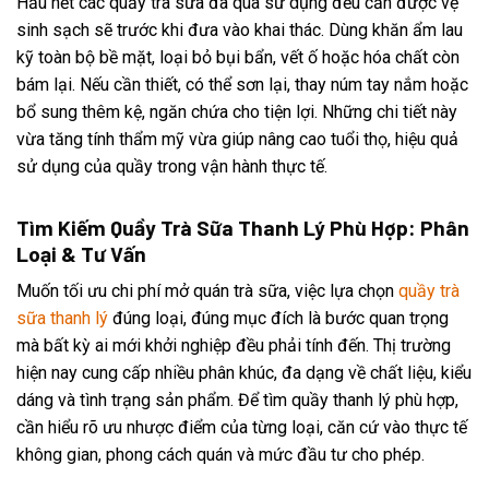
Hầu hết các quầy trà sữa đã qua sử dụng đều cần được vệ
sinh sạch sẽ trước khi đưa vào khai thác. Dùng khăn ẩm lau
kỹ toàn bộ bề mặt, loại bỏ bụi bẩn, vết ố hoặc hóa chất còn
bám lại. Nếu cần thiết, có thể sơn lại, thay núm tay nắm hoặc
bổ sung thêm kệ, ngăn chứa cho tiện lợi. Những chi tiết này
vừa tăng tính thẩm mỹ vừa giúp nâng cao tuổi thọ, hiệu quả
sử dụng của quầy trong vận hành thực tế.
Tìm Kiếm Quầy Trà Sữa Thanh Lý Phù Hợp: Phân
Loại & Tư Vấn
Muốn tối ưu chi phí mở quán trà sữa, việc lựa chọn
quầy trà
sữa thanh lý
đúng loại, đúng mục đích là bước quan trọng
mà bất kỳ ai mới khởi nghiệp đều phải tính đến. Thị trường
hiện nay cung cấp nhiều phân khúc, đa dạng về chất liệu, kiểu
dáng và tình trạng sản phẩm. Để tìm quầy thanh lý phù hợp,
cần hiểu rõ ưu nhược điểm của từng loại, căn cứ vào thực tế
không gian, phong cách quán và mức đầu tư cho phép.