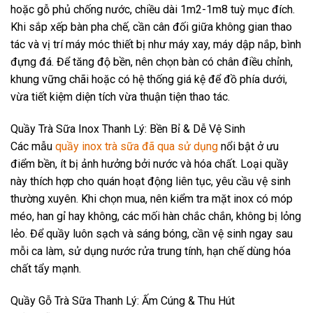
hoặc gỗ phủ chống nước, chiều dài 1m2-1m8 tuỳ mục đích.
Khi sắp xếp bàn pha chế, cần cân đối giữa không gian thao
tác và vị trí máy móc thiết bị như máy xay, máy dập nắp, bình
đựng đá. Để tăng độ bền, nên chọn bàn có chân điều chỉnh,
khung vững chãi hoặc có hệ thống giá kệ để đồ phía dưới,
vừa tiết kiệm diện tích vừa thuận tiện thao tác.
Quầy Trà Sữa Inox Thanh Lý: Bền Bỉ & Dễ Vệ Sinh
Các mẫu
quầy inox trà sữa đã qua sử dụng
nổi bật ở ưu
điểm bền, ít bị ảnh hưởng bởi nước và hóa chất. Loại quầy
này thích hợp cho quán hoạt động liên tục, yêu cầu vệ sinh
thường xuyên. Khi chọn mua, nên kiểm tra mặt inox có móp
méo, han gỉ hay không, các mối hàn chắc chắn, không bị lỏng
lẻo. Để quầy luôn sạch và sáng bóng, cần vệ sinh ngay sau
mỗi ca làm, sử dụng nước rửa trung tính, hạn chế dùng hóa
chất tẩy mạnh.
Quầy Gỗ Trà Sữa Thanh Lý: Ấm Cúng & Thu Hút