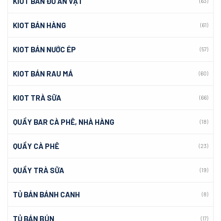
KIOT BÁN ĐỒ ĂN VẶT
(63)
KIOT BÁN HÀNG
(61)
KIOT BÁN NƯỚC ÉP
(57)
KIOT BÁN RAU MÁ
(60)
KIOT TRÀ SỮA
(66)
QUẦY BAR CÀ PHÊ, NHÀ HÀNG
(18)
QUẦY CÀ PHÊ
(23)
QUẦY TRÀ SỮA
(19)
TỦ BÁN BÁNH CANH
(8)
TỦ BÁN BÚN
(17)