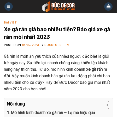
Skip
to
content
BÀI VIẾT
Xe gà rán giá bao nhiêu tiền? Báo giá xe gà
rán mới nhất 2023
POSTED ON
04/02/2023
BY
DUCDECOR.COM
Gà rán là món ăn yêu thích của nhiều người, đặc biệt là giới
trẻ ngày nay. Sự tiên lợi, nhanh chóng càng khiến tệp khách
hàng này thích thú. Từ đó, mô hình kinh doanh
xe gà rán
ra
đời. Vậy muốn kinh doanh bán gà rán lưu động phải chi bao
nhiêu tiền cho xe đẩy? Hãy để Đức Decor báo giá mới nhất
năm 2023 cho bạn nhé!
Nội dung
Mô hình kinh doanh xe gà rán – Lạ mà hiệu quả