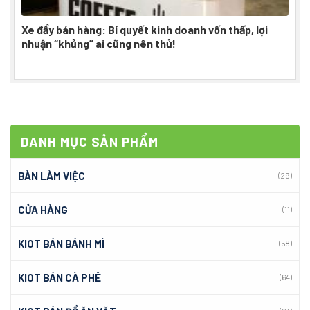
Xe đẩy bán hàng: Bí quyết kinh doanh vốn thấp, lợi
nhuận “khủng” ai cũng nên thử!
DANH MỤC SẢN PHẨM
BÀN LÀM VIỆC
(29)
CỬA HÀNG
(11)
KIOT BÁN BÁNH MÌ
(58)
KIOT BÁN CÀ PHÊ
(64)