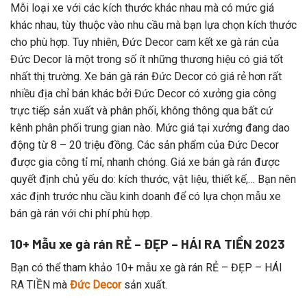
Mỗi loại xe với các kích thước khác nhau mà có mức giá
khác nhau, tùy thuộc vào nhu cầu mà bạn lựa chọn kích thước
cho phù hợp. Tuy nhiên, Đức Decor cam kết xe gà rán của
Đức Decor là một trong số ít những thương hiệu có giá tốt
nhất thị trường. Xe bán gà rán Đức Decor có giá rẻ hơn rất
nhiều địa chỉ bán khác bởi Đức Decor có xưởng gia công
trực tiếp sản xuất và phân phối, không thông qua bất cứ
kênh phân phối trung gian nào. Mức giá tại xưởng đang dao
động từ 8 – 20 triệu đồng. Các sản phẩm của Đức Decor
được gia công tỉ mỉ, nhanh chóng. Giá xe bán gà rán được
quyết định chủ yếu do: kích thước, vật liệu, thiết kế,… Bạn nên
xác định trước nhu cầu kinh doanh để có lựa chọn mẫu xe
bán gà rán với chi phí phù hợp.
10+ Mẫu xe gà rán RẺ – ĐẸP – HÁI RA TIỀN 2023
Bạn có thể tham khảo 10+ mẫu xe gà rán RẺ – ĐẸP – HÁI
RA TIỀN mà
Đức Decor
sản xuất.