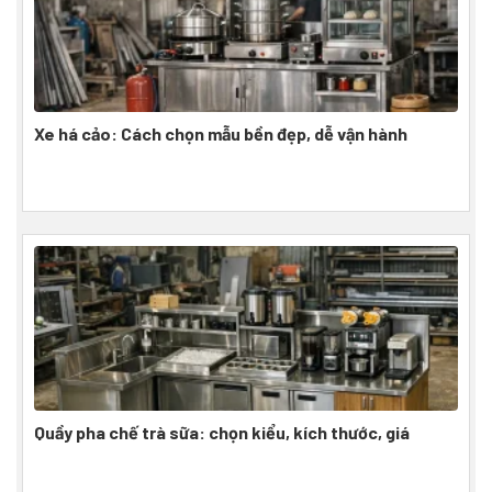
Xe há cảo: Cách chọn mẫu bền đẹp, dễ vận hành
Quầy pha chế trà sữa: chọn kiểu, kích thước, giá