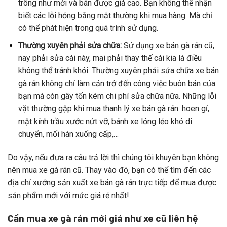
trông như mới và bán được giá cao. Bạn không thể nhận
biết các lỗi hỏng bằng mắt thường khi mua hàng. Mà chỉ
có thể phát hiện trong quá trình sử dụng.
Thường xuyên phải sửa chữa:
Sử dụng xe bán gà rán cũ,
nay phải sửa cái này, mai phải thay thế cái kia là điều
không thể tránh khỏi. Thường xuyên phải sửa chữa xe bán
gà rán không chỉ làm cản trở đến công việc buôn bán của
bạn mà còn gây tốn kém chi phí sửa chữa nữa. Những lỗi
vặt thường gặp khi mua thanh lý xe bán gà rán: hoen gỉ,
mặt kính trầu xước nứt vỡ, bánh xe lỏng lẻo khó di
chuyển, mối hàn xuống cấp,…
Do vậy, nếu đưa ra câu trả lời thì chúng tôi khuyên bạn không
nên mua xe gà rán cũ. Thay vào đó, bạn có thể tìm đến các
địa chỉ xưởng sản xuất xe bán gà rán trực tiếp để mua được
sản phẩm mới với mức giá rẻ nhất!
Cần mua xe gà rán mới giá như xe cũ liên hệ